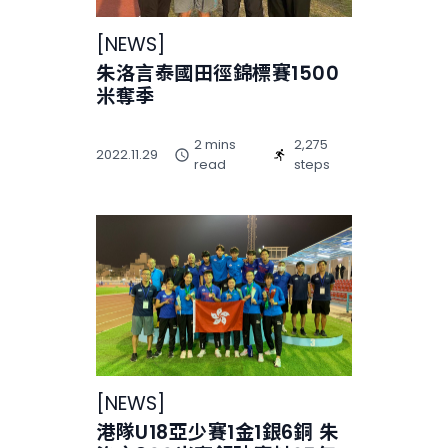
[
NEWS
]
朱洛言泰國田徑錦標賽1500
米奪季
2 mins
2,275
2022.11.29
read
steps
[
NEWS
]
港隊U18亞少賽1金1銀6銅 朱