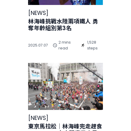
[
NEWS
]
林海峰挑戰水陸兩項鐵人 勇
奪年齡組別第3名
2 mins
1,528
2025.07.07
read
steps
[
NEWS
]
東京馬拉松｜林海峰完走趕食