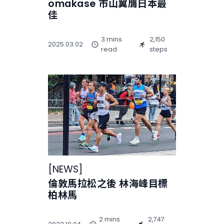
omakase 市山翼膺日本最
佳
3 mins
2,150
2025.03.02
read
steps
[
NEWS
]
倫敦馬拉松之後 林海峰目標
柏林馬
2 mins
2,747