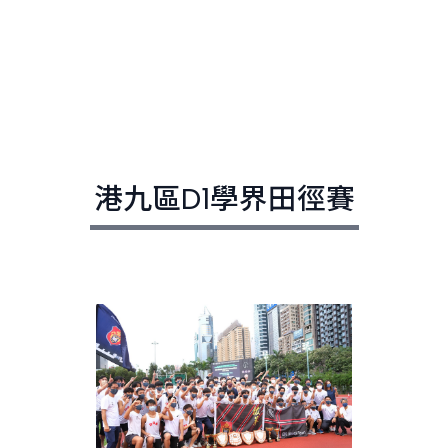
港九區D1學界田徑賽