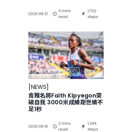
3 mins
1,702
2025.08.21
read
steps
[
NEWS
]
肯雅名將Faith Kipyegon突
破自我 3000米成績距世績不
足1秒
2 mins
1,344
2025.08.19
read
steps