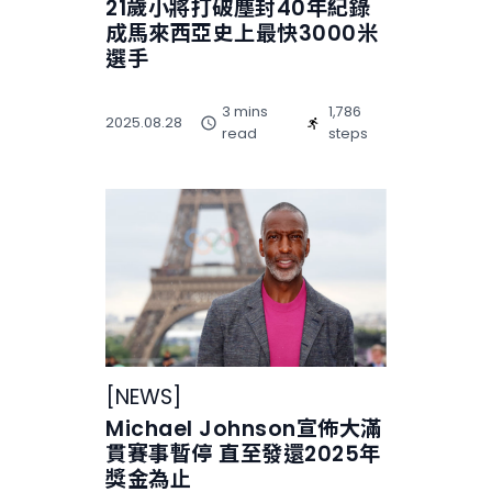
21歲小將打破塵封40年紀錄
成馬來西亞史上最快3000米
選手
3 mins
1,786
2025.08.28
read
steps
[
NEWS
]
Michael Johnson宣佈大滿
貫賽事暫停 直至發還2025年
獎金為止