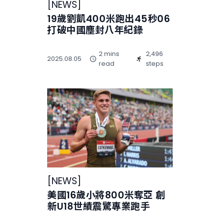
[
NEWS
]
19歲劉凱400米跑出45秒06
打破中國塵封八年紀錄
2 mins
2,496
2025.08.05
read
steps
[
NEWS
]
美國16歲小將800米奪亞 創
新U18世績震驚專業跑手