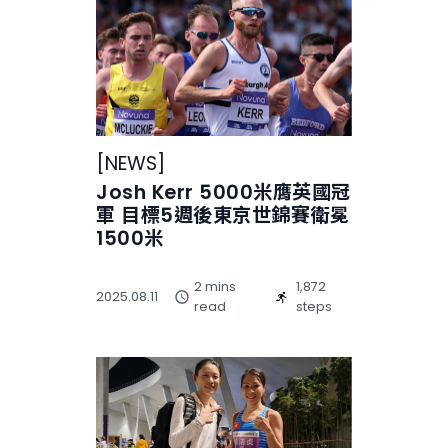
[
NEWS
]
Josh Kerr 5000米膺英國冠
軍 目標5週後東京世錦賽衛冕
1500米
2 mins
1,872
2025.08.11
read
steps