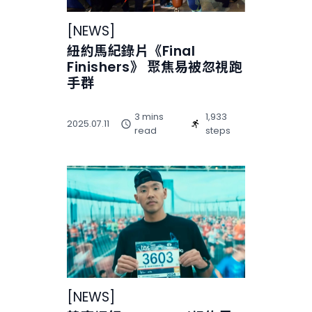
[
NEWS
]
紐約馬紀錄片《Final
Finishers》 聚焦易被忽視跑
手群
3 mins
1,933
2025.07.11
read
steps
[
NEWS
]