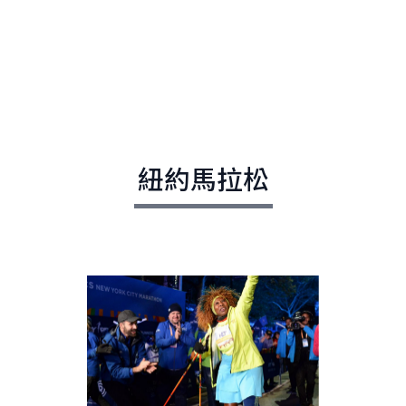
紐約馬拉松