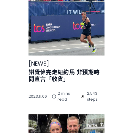
[
NEWS
]
謝覺偉完走紐約馬 非預期時
間直言「收貨」
2 mins
2,543
2023.11.06
read
steps