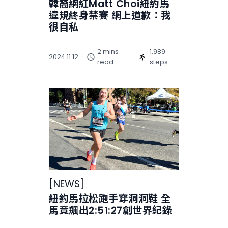
韓裔網紅Matt Choi紐約馬
違規終身禁賽 網上道歉：我
很自私
2 mins
1,989
2024.11.12
read
steps
[
NEWS
]
紐約馬拉松跑手穿洞洞鞋 全
馬竟飆出2:51:27創世界紀錄