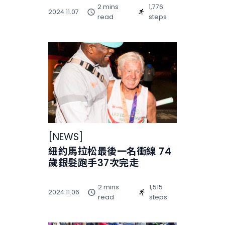
2 mins
1,776
2024.11.07
read
steps
[
NEWS
]
紐約馬拉松最後一名衝線 74
歲銀髮跑手37次完走
2 mins
1,515
2024.11.06
read
steps