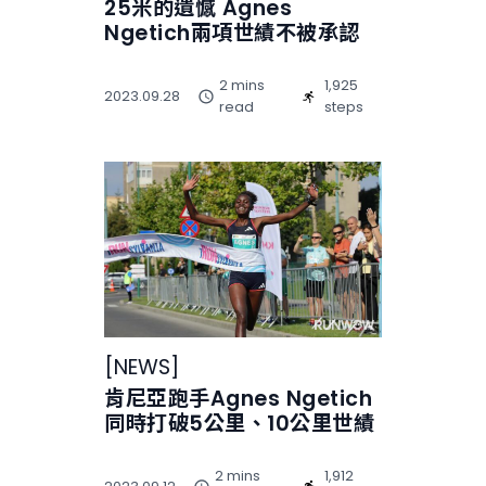
25米的遺憾 Agnes
Ngetich兩項世績不被承認
2 mins
1,925
2023.09.28
read
steps
[
NEWS
]
肯尼亞跑手Agnes Ngetich
同時打破5公里、10公里世績
2 mins
1,912