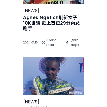
[
NEWS
]
Agnes Ngetich刷新女子
10K世績 史上首位29分內女
跑手
3 mins
1,992
2024.01.16
read
steps
[
NEWS
]