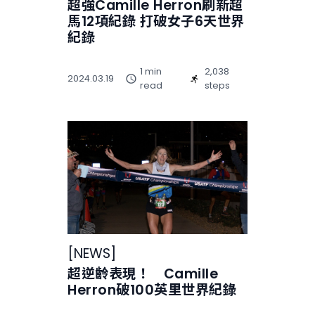
超強Camille Herron刷新超
馬12項紀錄 打破女子6天世界
紀錄
1 min
2,038
2024.03.19
read
steps
[
NEWS
]
超逆齡表現！ Camille
Herron破100英里世界紀錄