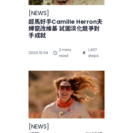
[
NEWS
]
超馬好手Camille Herron夫
婦竄改維基 試圖淡化競爭對
手成就
2 mins
1,407
2024.10.04
read
steps
[
NEWS
]