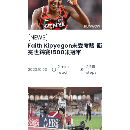
[
NEWS
]
Faith Kipyegon未受考驗 衛
冕世錦賽1500米冠軍
2 mins
2,515
2023.10.03
read
steps