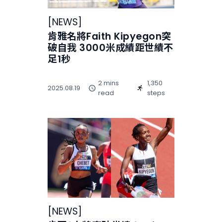
[
NEWS
]
肯雅名將Faith Kipyegon突
破自我 3000米成績距世績不
足1秒
2 mins
1,350
2025.08.19
read
steps
[
NEWS
]