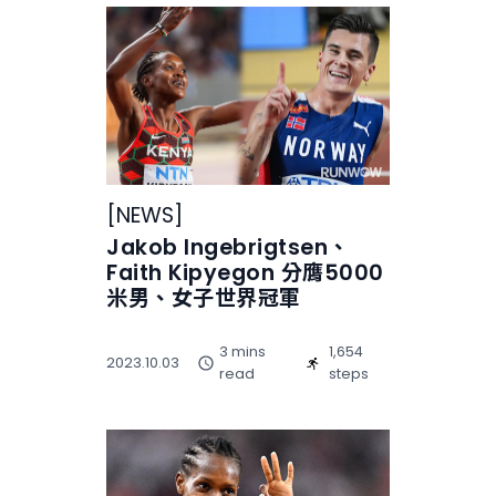
[
NEWS
]
Jakob Ingebrigtsen、
Faith Kipyegon 分膺5000
米男、女子世界冠軍
3 mins
1,654
2023.10.03
read
steps