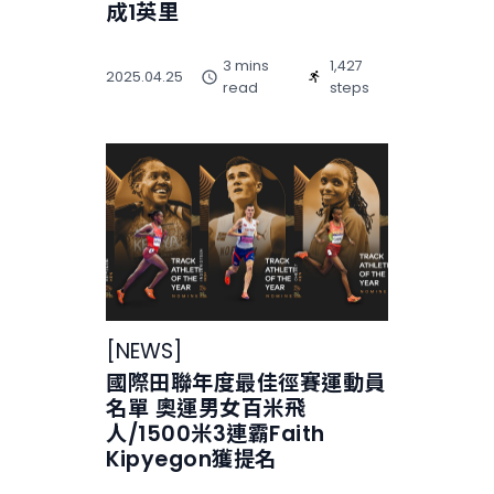
成1英里
3 mins
1,427
2025.04.25
read
steps
[
NEWS
]
國際田聯年度最佳徑賽運動員
名單 奧運男女百米飛
人/1500米3連霸Faith
Kipyegon獲提名