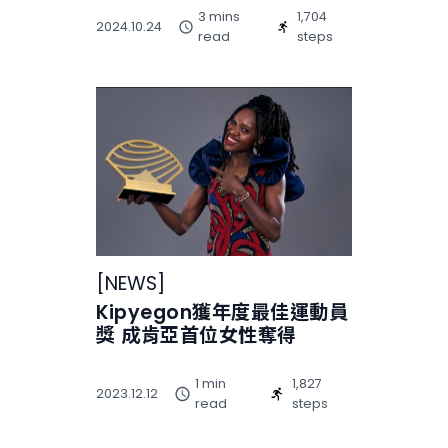
3 mins
1,704
2024.10.24
read
steps
[
NEWS
]
Kipyegon獲年度最佳運動員
獎 成肯亞首位女性奪得
1 min
1,827
2023.12.12
read
steps