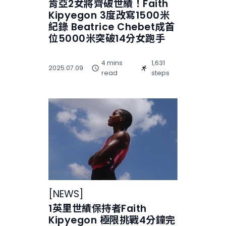
肯亞2女將齊破世績！Faith
Kipyegon 3度改寫1500米
紀錄 Beatrice Chebet成首
位5000米突破14分女跑手
4 mins
1,631
2025.07.09
read
steps
[
NEWS
]
1英里世績保持者Faith
Kipyegon 極限挑戰4分鐘完