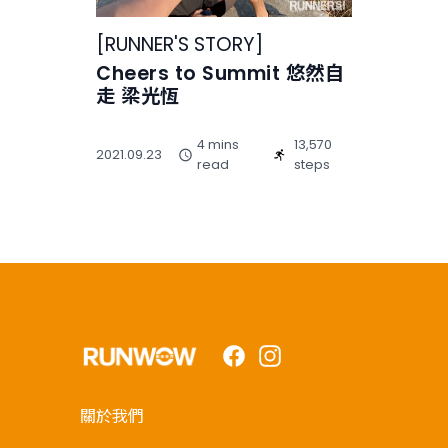
[
RUNNER'S STORY
]
Cheers to Summit 悠然自
走 梁光恆
4 mins
13,570
2021.09.23
read
steps
Facebook
Instagram
關於我們