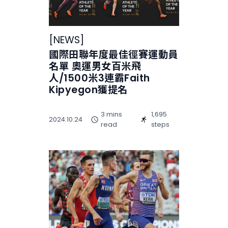
[
NEWS
]
國際田聯年度最佳徑賽運動員
名單 奧運男女百米飛
人/1500米3連霸Faith
Kipyegon獲提名
3 mins
1,695
2024.10.24
read
steps