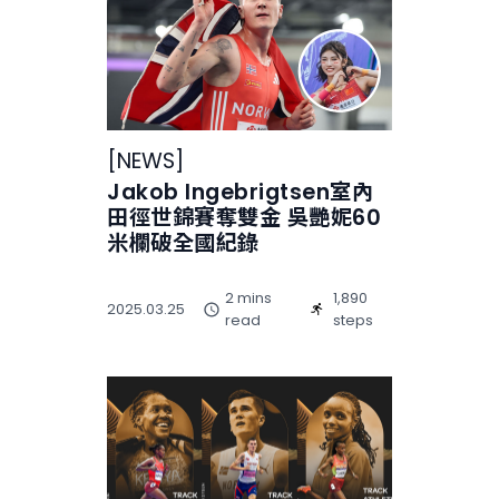
[
NEWS
]
Jakob Ingebrigtsen室內
田徑世錦賽奪雙金 吳艷妮60
米欄破全國紀錄
2 mins
1,890
2025.03.25
read
steps