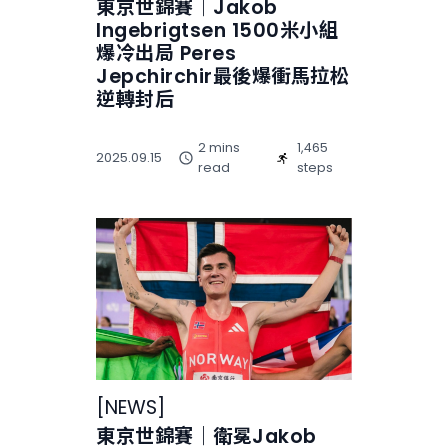
東京世錦賽｜Jakob
Ingebrigtsen 1500米小組
爆冷出局 Peres
Jepchirchir最後爆衝馬拉松
逆轉封后
2 mins
1,465
2025.09.15
read
steps
[
NEWS
]
東京世錦賽｜衛冕Jakob