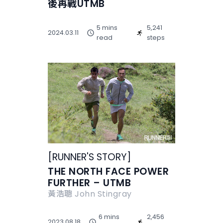
後再戰UTMB
5 mins
5,241
2024.03.11
read
steps
[
RUNNER'S STORY
]
THE NORTH FACE POWER
FURTHER – UTMB
黃浩聰 John Stingray
6 mins
2,456
2023.08.18