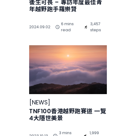
後生可畏 – 專訪年度最佳青
年越野跑手羅樂賢
6 mins
3,457
2024.09.02
read
steps
[
NEWS
]
TNF100香港越野跑賽道 一覽
4大隱世美景
3 mins
1,999
2023.10.13