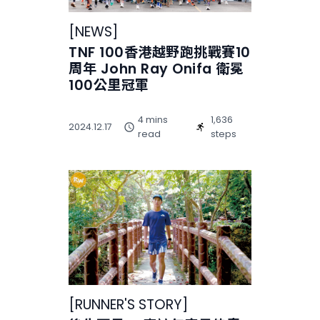
[
NEWS
]
TNF 100香港越野跑挑戰賽10
周年 John Ray Onifa 衛冕
100公里冠軍
4 mins
1,636
2024.12.17
read
steps
[
RUNNER'S STORY
]