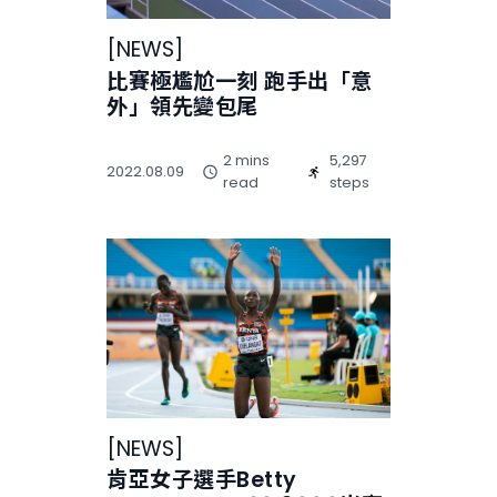
[
NEWS
]
比賽極尷尬一刻 跑手出「意
外」領先變包尾
2 mins
5,297
2022.08.09
read
steps
[
NEWS
]
肯亞女子選手Betty