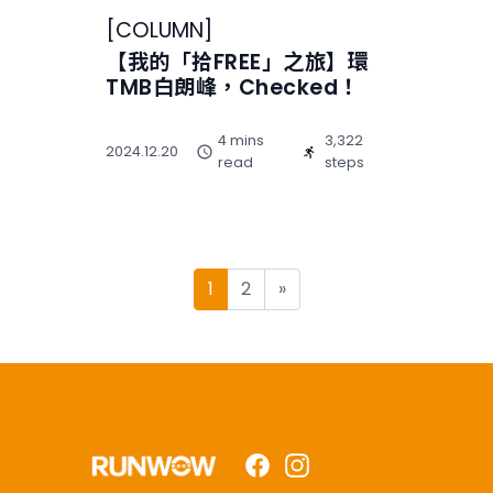
[
COLUMN
]
【我的「拾FREE」之旅】環
TMB白朗峰，Checked！
4 mins
3,322
2024.12.20
read
steps
Posts navigation
1
2
»
Facebook
Instagram