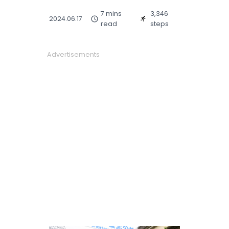
7 mins
3,346
2024.06.17
read
steps
Advertisements