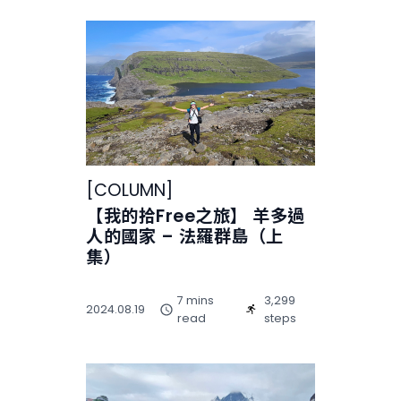
[
COLUMN
]
【我的拾Free之旅】 羊多過
人的國家 – 法羅群島（上
集）
7 mins
3,299
2024.08.19
read
steps