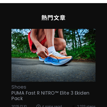
熱門文章
Shoes
PUMA Fast R NITRO™ Elite 3 Ekiden
Pack
2025.12.10
4 mins read
2,233 steps