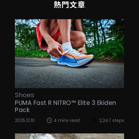
熱門文章
Shoes
PUMA Fast R NITRO™ Elite 3 Ekiden
Pack
2025.12.10
4 mins read
2,247 steps