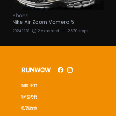
Shoes
Nike Air Zoom Vomero 5
2024.12.18
2 mins read
2,570 steps
Facebook
Instagram
關於我們
聯絡我們
私隱政策