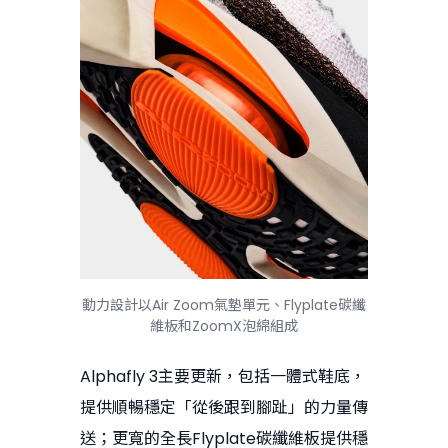
動力設計以Air Zoom氣墊單元、Flyplate碳纖
維板和ZoomX泡綿組成
Alphafly 3主要更新，包括一體式鞋底，
提供順暢穩定「從後跟到腳趾」的力量傳
送；更寬的全長Flyplate碳纖維板提供穩