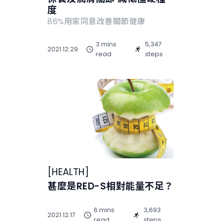
度
86%用家同意改善關節健康
3 mins
5,347
2021.12.29
read
steps
[
HEALTH
]
甚麼是RED-S相對能量不足？
6 mins
3,693
2021.12.17
read
steps