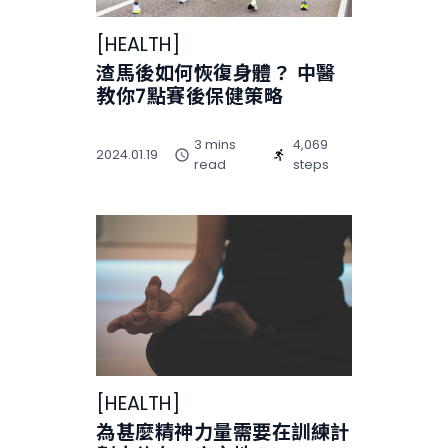
[
HEALTH
]
渣馬後如何恢復身體？ 中醫
教你7點賽後保健策略
3 mins
4,069
2024.01.19
read
steps
[
HEALTH
]
為甚麼精神力量需要在訓練計