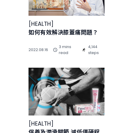
[
HEALTH
]
如何有效解決膝蓋痛問題？
3 mins
4,144
2022.08.16
read
steps
[
HEALTH
]
保養及潤滑關節 減低僵硬程