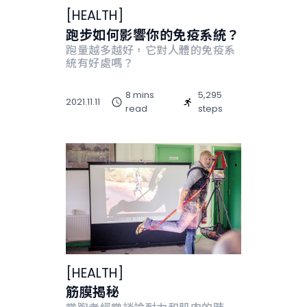
[
HEALTH
]
跑步如何影響你的免疫系統？
跑量越多越好，它對人體的免疫系
統有好處嗎？
8 mins
5,295
2021.11.11
read
steps
[
HEALTH
]
筋膜揭秘