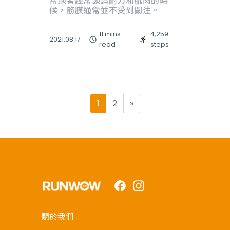
當跑者經常談論耐力和肌肉的時
候，筋膜通常並不受到關注。
11 mins
4,259
2021.08.17
read
steps
Posts navigation
1
2
»
Facebook
Instagram
關於我們