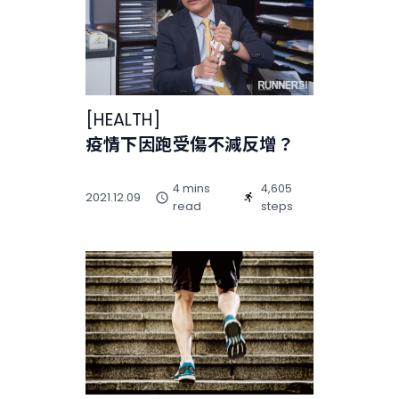
[
HEALTH
]
疫情下因跑受傷不減反增？
4 mins
4,605
2021.12.09
read
steps