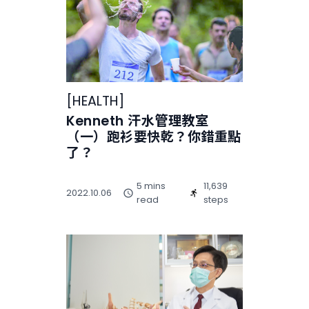
[
HEALTH
]
Kenneth 汗水管理教室
（一）跑衫要快乾？你錯重點
了？
5 mins
11,639
2022.10.06
read
steps