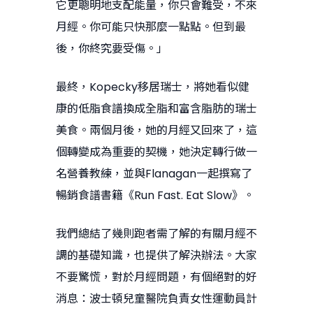
它更聰明地支配能量，你只會難受，不來
月經。你可能只快那麼一點點。但到最
後，你終究要受傷。」
最終，Kopecky移居瑞士，將她看似健
康的低脂食譜換成全脂和富含脂肪的瑞士
美食。兩個月後，她的月經又回來了，這
個轉變成為重要的契機，她決定轉行做一
名營養教練，並與Flanagan一起撰寫了
暢銷食譜書籍《Run Fast. Eat Slow》。
我們總結了幾則跑者需了解的有關月經不
調的基礎知識，也提供了解決辦法。大家
不要驚慌，對於月經問題，有個絕對的好
消息：波士頓兒童醫院負責女性運動員計