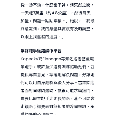
從一動不動，什麼也不幹，到突然之間，
一天跑3英里（約4.8公里），然後每天
加量，問題一點點累積。」她說，「我最
終意識到，我的身體其實沒有及時調整，
以跟上我奮發的速度。」
業餘跑手從錯誤中學習
Kopecky或Flanagan等知名跑者甚至職
業跑手，或許至少還有團隊協助她們，並
提供專業意見，準確地解決問題，好讓她
們可以用自身經驗與後人分享。當業餘跑
者面對同樣問題時，就很可能求助無門，
需要比職業跑手走更長的路，甚至可能會
走錯路；還要面對無知者的冷嘲熱諷，承
受額外的心理壓力。