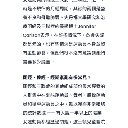
就是不規律的月經周期，其餘的兩個是營
養不良和骨骼脆弱。史丹福大學研究和治
療閉經及三聯症的醫學博士Jennifer
Carlson表示，在許多情況下，飲食失調
都是元凶，也有些情況是運動員本身並沒
有主動節食，但她們根本沒有意識到她們
需要多少能量。
閉經、停經、經期紊亂有多常見？
閉經和三聯症的其他組成部份最常爆發的
人群集中在划船運動員、舞者、體操運動
員和舉重運動員之中。難以獲得非常確切
的統計數據 —— 有人說一半以上的職業
女運動員都經歷過閉經，波士頓兒童醫院