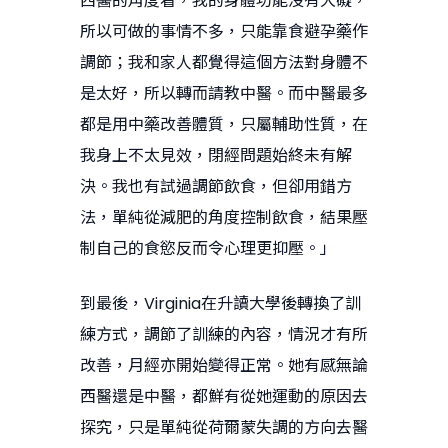
西醫的角度看，我的身體功能沒有大礙，
所以可做的事情不多，只能靠食避孕藥作
調節；我和家人都覺得這個方法對身體不
是太好，所以轉而請教中醫。而中醫最多
都是用中藥改善體質，只屬輔助性質，在
我身上不太見效，閉經問題始終未有解
決。我也有試過調節飲食，但卻用錯方
法，單純從減肥的角度控制飲食，結果壓
制自己的食慾反而令心理更抑壓。」
到最後，Virginia在升讀大學後轉換了訓
練方式，調節了訓練的內容，情況才有所
改善，月經亦開始變得正常。她有感無論
西醫還是中醫，都鮮有從她運動的原因去
探究，只是單純從荷爾蒙失調的方向去醫