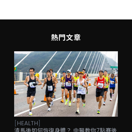
熱門文章
[
HEALTH
]
渣馬後如何恢復身體？ 中醫教你7點賽後