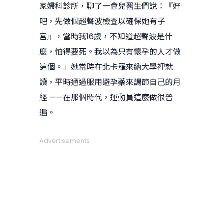
家婦科診所，聊了一會兒醫生們說：『好
吧，先做個超聲波檢查以確保她有子
宮』，當時我16歲，不知道超聲波是什
麼，怕得要死。我以為只有懷孕的人才做
這個。」她當時在北卡羅來納大學裡就
讀，平時通過服用避孕藥來調節自己的月
經 ——在那個時代，運動員這麼做很普
遍。
Advertisements