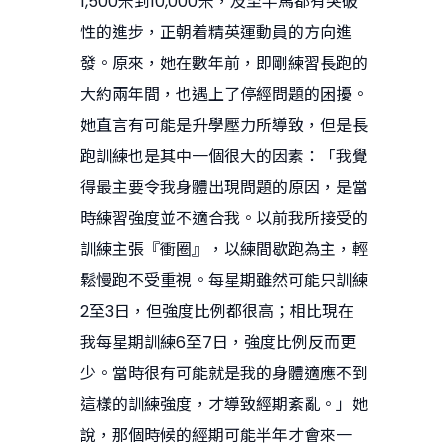
1,500米到10,000米，及至半馬都有突破
性的進步，正朝着精英運動員的方向進
發。原來，她在數年前，即剛練習長跑的
大約兩年間，也遇上了停經問題的困擾。
她直言有可能是升學壓力所導致，但是長
跑訓練也是其中一個很大的因素：「我覺
得最主要令我身體出現問題的原因，是當
時練習強度並不適合我。以前我所接受的
訓練主張『衝圈』，以練間歇跑為主，輕
鬆慢跑不受重視。每星期雖然可能只訓練
2至3日，但強度比例都很高；相比現在
我每星期訓練6至7日，強度比例反而更
少。當時很有可能就是我的身體適應不到
這樣的訓練強度，才導致經期紊亂。」她
說，那個時候的經期可能半年才會來一