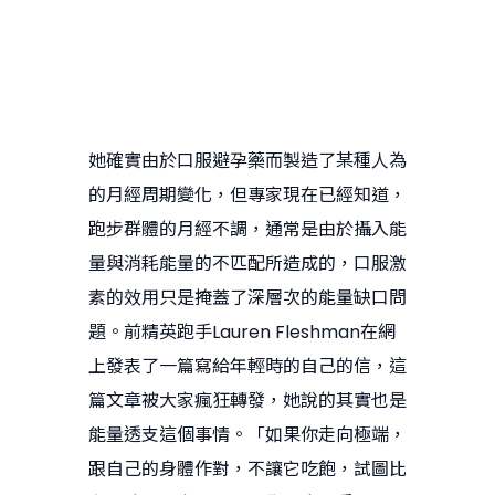
她確實由於口服避孕藥而製造了某種人為
的月經周期變化，但專家現在已經知道，
跑步群體的月經不調，通常是由於攝入能
量與消耗能量的不匹配所造成的，口服激
素的效用只是掩蓋了深層次的能量缺口問
題。前精英跑手Lauren Fleshman在網
上發表了一篇寫給年輕時的自己的信，這
篇文章被大家瘋狂轉發，她說的其實也是
能量透支這個事情。「如果你走向極端，
跟自己的身體作對，不讓它吃飽，試圖比