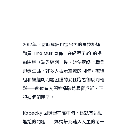
2017年，當時成績相當出色的馬拉松運
動員 Tina Muir 宣佈，在經歷了9年的提
前閉經（缺乏經期）後，她決定終止職業
跑步生涯。許多人表示震驚的同時，被絕
經和被經期問題困擾的女性跑者卻感到輕
鬆——終於有人開始捅破這層窗戶紙，正
視這個問題了。
Kopecky 回憶起在高中時，她就有這個
尷尬的問題。「媽媽帶我踏入人生的第一