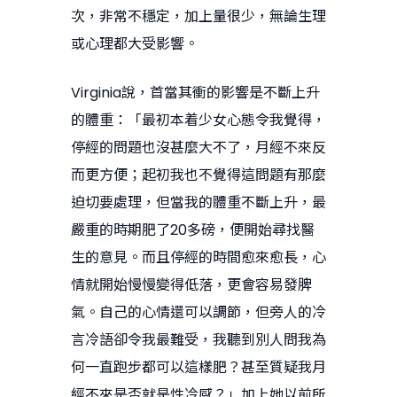
次，非常不穩定，加上量很少，無論生理
或心理都大受影響。
Virginia說，首當其衝的影響是不斷上升
的體重：「最初本着少女心態令我覺得，
停經的問題也沒甚麼大不了，月經不來反
而更方便；起初我也不覺得這問題有那麼
迫切要處理，但當我的體重不斷上升，最
嚴重的時期肥了20多磅，便開始尋找醫
生的意見。而且停經的時間愈來愈長，心
情就開始慢慢變得低落，更會容易發脾
氣。自己的心情還可以調節，但旁人的冷
言冷語卻令我最難受，我聽到別人問我為
何一直跑步都可以這樣肥？甚至質疑我月
經不來是否就是性冷感？」加上她以前所