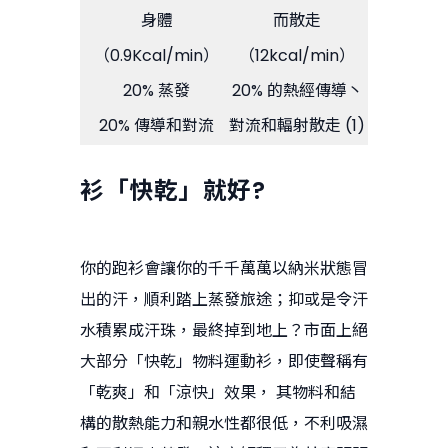
身體
而散走
（0.9Kcal/min）
（12kcal/min）
20% 蒸發
20% 的熱經傳導丶
20% 傳導和對流
對流和輻射散走 (1)
衫「快乾」就好?
你的跑衫會讓你的千千萬萬以納米狀態冒
出的汗，順利踏上蒸發旅途；抑或是令汗
水積累成汗珠，最終掉到地上？市面上絕
大部分「快乾」物料運動衫，即使聲稱有
「乾爽」和「涼快」效果， 其物料和結
構的散熱能力和親水性都很低，不利吸濕