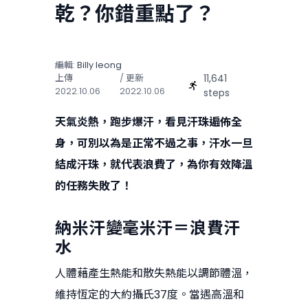
乾？你錯重點了？
編輯:
Billy Ieong
11,641
上傳
/ 更新
2022.10.06
2022.10.06
steps
天氣炎熱，跑步爆汗，看見汗珠遍佈全
身，可別以為是正常不過之事，汗水一旦
結成汗珠，就代表浪費了，為你有效降溫
的任務失敗了！
納米汗變毫米汗＝浪費汗
水
人體藉產生熱能和散失熱能以調節體溫，
維持恆定的大約攝氏37度。當遇高溫和