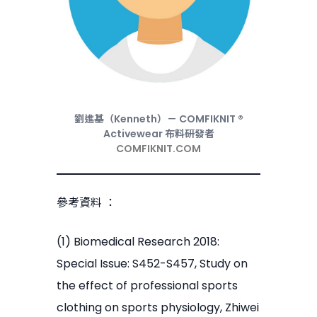
劉進基（Kenneth）－ COMFIKNIT ®
Activewear 布料研發者
COMFIKNIT.COM
參考資料 ：
(1) Biomedical Research 2018:
Special Issue: S452-S457, Study on
the effect of professional sports
clothing on sports physiology, Zhiwei