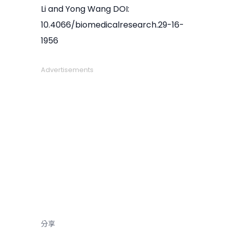
Li and Yong Wang DOI:
10.4066/biomedicalresearch.29-16-
1956
Advertisements
分享