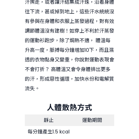
汗擦走，或者讓汗結集成汗珠，沿着身體
往下流，甚或掉到地上，這些汗水統統沒
有參與在身體和衣服上蒸發過程，對有效
調節體溫沒有建樹！如穿上不利於汗蒸發
的運動衫跑步，除了焗熱不適， 體溫每
升高一度，脈搏每分鐘增加10下，而且濕
透的衣物黏身又變重，你說對運動表現會
不會打折？ 高體溫又會令身體排出更多
的汗，形成惡性循環，加快水份和電解質
流失。
人體散熱方式
靜止
運動期間
每分鐘產生1.5 kcal