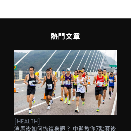
熱門文章
[
HEALTH
]
渣馬後如何恢復身體？ 中醫教你7點賽後