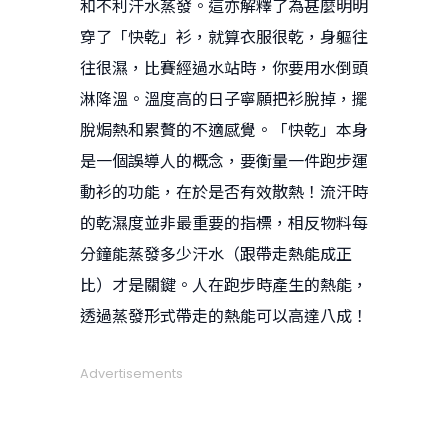
和不利汗水蒸發。這亦解釋了為甚麼明明
穿了「快乾」衫，就算衣服很乾，身軀往
往很濕，比賽經過水站時，你要用水倒頭
淋降溫。溫度高的日子寧願把衫脫掉，擺
脫焗熱和累贅的不適感覺。「快乾」本身
是一個誤導人的概念，要衡量一件跑步運
動衫的功能，在於是否有效散熱！流汗時
的乾濕度並非最重要的指標，相反物料每
分鐘能蒸發多少汗水（跟帶走熱能成正
比）才是關鍵。人在跑步時產生的熱能，
透過蒸發形式帶走的熱能可以高達八成！
Advertisements