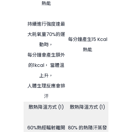
熱能
持續進行強度達最
大耗氧量70%的運
每分鐘產生15 Kcal
動時，
熱能
每分鐘會產生額外
的1kcal， 當體溫
上升，
人體生理反應會排
汗
散熱降溫方式 (1)
散熱降溫方式 (1)
60%熱經輻射離開
80% 的熱隨汗蒸發