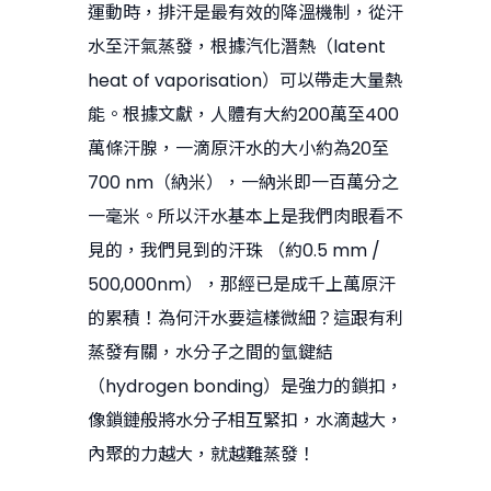
運動時，排汗是最有效的降溫機制，從汗
水至汗氣蒸發，根據汽化潛熱（latent
heat of vaporisation）可以帶走大量熱
能。根據文獻，人體有大約200萬至400
萬條汗腺，一滴原汗水的大小約為20至
700 nm（納米），一納米即一百萬分之
一毫米。所以汗水基本上是我們肉眼看不
見的，我們見到的汗珠 （約0.5 mm /
500,000nm），那經已是成千上萬原汗
的累積！為何汗水要這樣微細？這跟有利
蒸發有關，水分子之間的氫鍵結
（hydrogen bonding）是強力的鎖扣，
像鎖鏈般將水分子相互緊扣，水滴越大，
內聚的力越大，就越難蒸發！