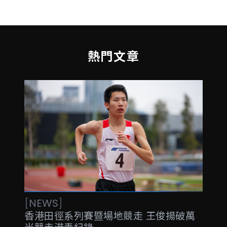
熱門文章
[
NEWS
]
香港田徑系列賽暨場地競走 王俊揚破萬