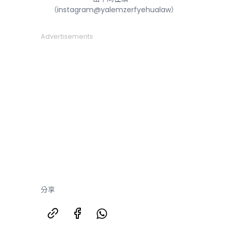
（instagram@yalemzerfyehualaw）
Advertisements
分享