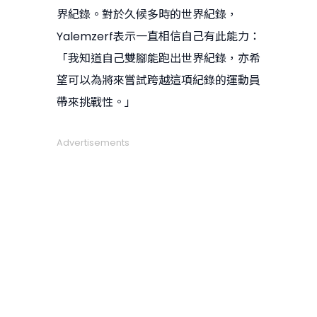
界紀錄。對於久候多時的世界紀錄，
Yalemzerf表示一直相信自己有此能力：
「我知道自己雙腳能跑出世界紀錄，亦希
望可以為將來嘗試跨越這項紀錄的運動員
帶來挑戰性。」
Advertisements