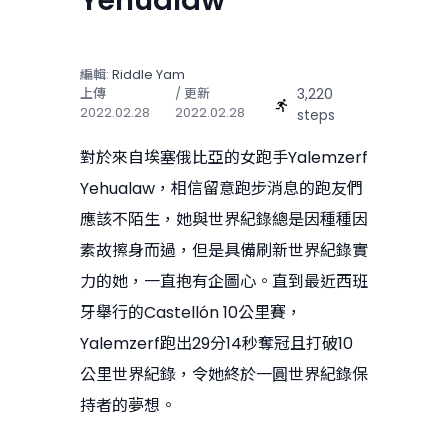
Yehualaw
編輯:
Riddle Yam
3,220
上傳
/ 更新
2022.02.28
2022.02.28
steps
對於來自埃塞俄比亞的女跑手Yalemzerf
Yehualaw，相信留意跑步消息的跑友們
應該不陌生，她與世界紀錄總是因種種因
素故擦身而過，但是具備刷新世界紀錄實
力的她，一直抱有企圖心。直到最近西班
牙舉行的Castellón 10公里賽，
Yalemzerf跑出29分14秒奪冠且打破10
公里世界紀錄，令她終於一圓世界紀錄保
持者的夢想。