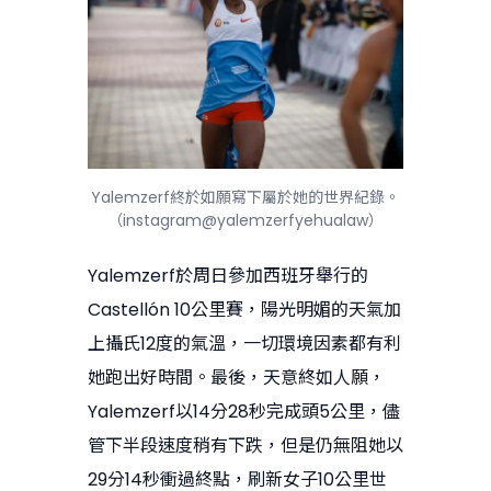
Yalemzerf終於如願寫下屬於她的世界紀錄。
（instagram@yalemzerfyehualaw）
Yalemzerf於周日參加西班牙舉行的
Castellón 10公里賽，陽光明媚的天氣加
上攝氏12度的氣溫，一切環境因素都有利
她跑出好時間。最後，天意終如人願，
Yalemzerf以14分28秒完成頭5公里，儘
管下半段速度稍有下跌，但是仍無阻她以
29分14秒衝過終點，刷新女子10公里世