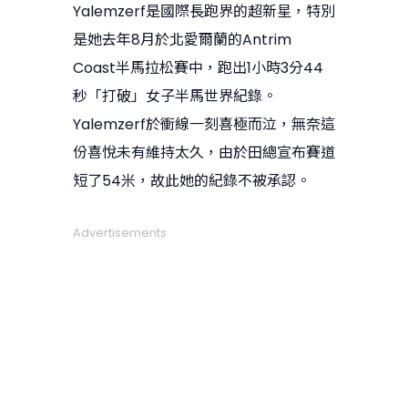
Yalemzerf是國際長跑界的超新星，特別
是她去年8月於北愛爾蘭的Antrim
Coast半馬拉松賽中，跑出1小時3分44
秒「打破」女子半馬世界紀錄。
Yalemzerf於衝線一刻喜極而泣，無奈這
份喜悅未有維持太久，由於田總宣布賽道
短了54米，故此她的紀錄不被承認。
Advertisements