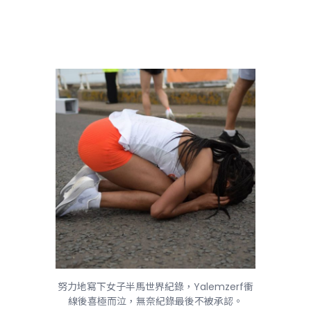
努力地寫下女子半馬世界紀錄，Yalemzerf衝
線後喜極而泣，無奈紀錄最後不被承認。