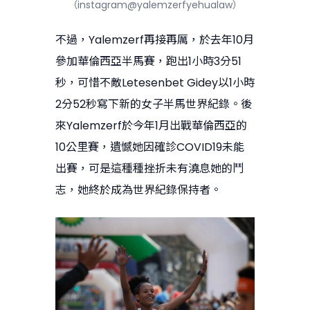
（instagram@yalemzerfyehualaw）
不過，Yalemzerf再接再厲，於去年10月
參加華倫西亞半馬賽，跑出1小時3分51
秒，可惜不敵Letesenbet Gidey以1小時
2分52秒寫下新的女子半馬世界紀錄。後
來Yalemzerf於今年1月出戰華倫西亞的
10公里賽，遺憾她因確診COVID19未能
出賽，可是這種種挫折未有澆息她的鬥
志，她終於成為世界紀錄保持者。