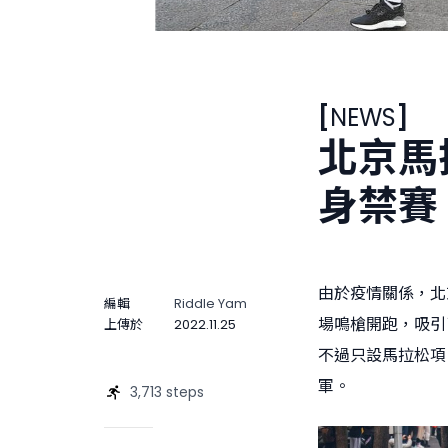
[
NEWS
]
北京馬
身禁賽
由於疫情關係，北
編輯
Riddle Yam
場鳴槍開跑，吸引
上傳於
2022.11.25
不過只設馬拉松項
軍。
3,713 steps