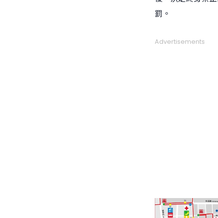
罰。
Advertisements