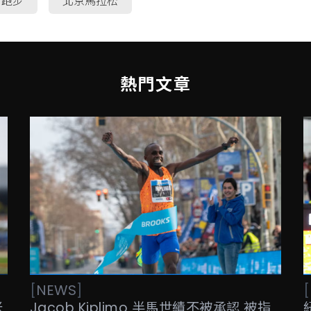
跑步
北京馬拉松
熱門文章
[
NEWS
]
[
米
Jacob Kiplimo 半馬世績不被承認 被指