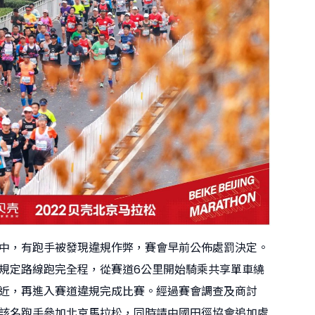
中，有跑手被發現違規作弊，賽會早前公佈處罰決定。
規定路線跑完全程，從賽道6公里開始騎乘共享單車繞
里附近，再進入賽道違規完成比賽。經過賽會調查及商討
該名跑手參加北京馬拉松，同時請中國田徑協會追加處