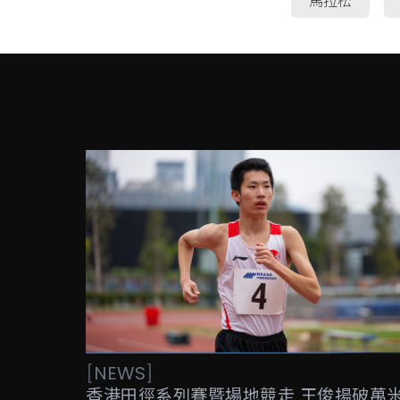
馬拉松
[
NEWS
]
香港田徑系列賽暨場地競走 王俊揚破萬