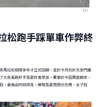
1 / 1
拉松跑手踩單車作弊終
京馬拉松相隔多年才正式回歸，並於今月初於天安門廣
了大批長跑好手及愛好者參加。賽事於今屆再度歸來，
目，最後由阿奴拜克。庫彎及夏雨雨分別男、女子冠