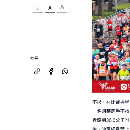
A
A
A
分享
不過，在比賽過程
一名劉某跑手不按
近路到36.6公
後，決定終身禁止