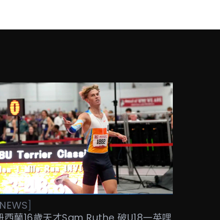
NEWS
]
紐西蘭16歲天才Sam Ruthe 破U18一英哩