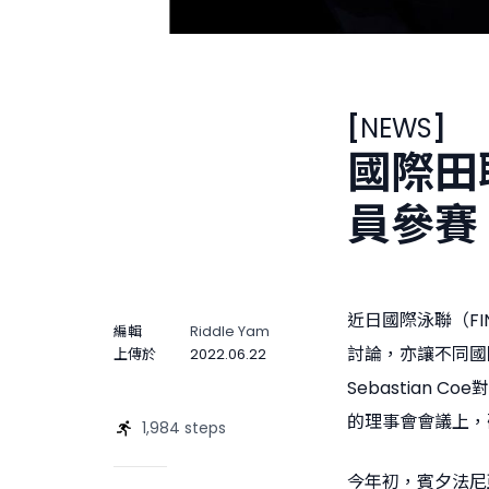
[
NEWS
]
國際田
員參賽
近日國際泳聯（F
編輯
Riddle Yam
討論，亦讓不同國
上傳於
2022.06.22
Sebastian
的理事會會議上，
1,984 steps
今年初，賓夕法尼亞