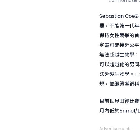
Lia Thom
Sebastian 
要，不能讓一代年
保持女性競爭的首
定盡可能接近公平的
無法超越生物學：
可以超越他的男同
法超越生物學。」S
規，並繼續遵循科
目前世界田徑比賽
月內低於5nmol
Advertisements