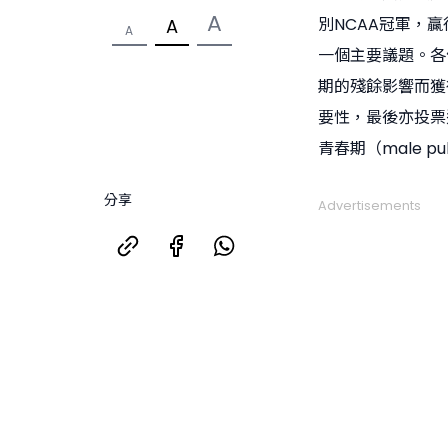
A
別NCAA冠軍，
A
A
一個主要議題。各
期的殘餘影響而獲得
要性，最後亦投票
青春期（male 
分享
Advertisements