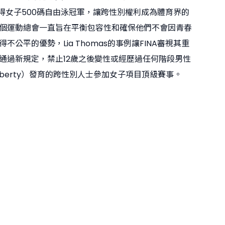
贏得女子500碼自由泳冠軍，讓跨性別權利成為體育界的
個運動總會一直旨在平衡包容性和確保他們不會因青春
不公平的優勢，Lia Thomas的事例讓FINA審視其重
通過新規定，禁止12歲之後變性或經歷過任何階段男性
puberty）發育的跨性別人士參加女子項目頂級賽事。