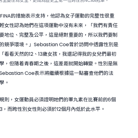
as從男生變性為女生，更成為歷史上第一位跨性別NCAA冠軍。
Coe對FINA的措施表示支持，他認為女子運動的完整性很重
輕女性認為她們在這項運動中沒有未來，「我們有責任
要地位、完整及公平，這是絕對重要的，所以我們要制
競爭環境。」Sebastian Coe曾於訪問中透露性別是
「看看天然的12、13歲女孩，我還記得我的女兒們最初
學，但隨着青春期之後，這差距就開始轉變。性別是無
ebastian Coe表示將繼續根據這一點審查他們的法
學。
規則，女運動員必須證明她們的睪丸素在比賽前的6個
/L3，而跨性別女性則必須於12個月內低於此水平。