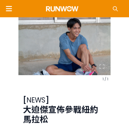
1 / 1
[
NEWS
]
大迫傑宣佈參戰紐約
馬拉松