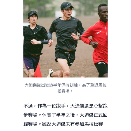
大迫傑復出後這半年保持訓練，為了重返馬拉
松賽場。
不過，作為一位跑手，大迫傑還是心繫跑
步賽場。休養了半年之後，大迫傑正式回
歸賽場。雖然大迫傑未有參加馬拉松賽