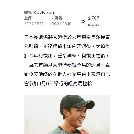
編輯:
Riddle Yam
2,767
上傳
/ 更新
2022.08.10
2022.08.10
steps
日本長跑名將大迫傑於去年東京奧運後宣
佈引退，不過經過半年的沉澱後，大迫傑
於今年初復出，重拾訓練。自復出之後，
一直未有聽見大迫傑參戰全馬的消息，直
到今天他終於在個人社交平台上表示自己
會參加11月6日舉行的紐約馬拉松。