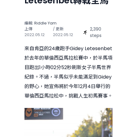
Letesenbet轉戰全馬
編輯:
Riddle Yam
2,390
上傳
/ 更新
2022.05.12
2022.05.12
steps
來自肯亞的24歲跑手Gidey Letesenbet
於去年的華倫西亞馬拉松賽中，於半馬項
目跑出1小時02分52秒刷新女子半馬世界
紀錄。不過，半馬似乎未能滿足到Gidey
的野心，她宣佈將於今年12月4日舉行的
華倫西亞馬拉松中，挑戰人生初馬賽事。