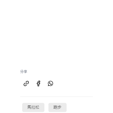
分享
馬拉松
跑步