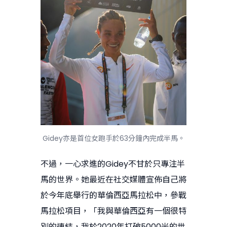
Gidey亦是首位女跑手於63分鐘內完成半馬。
不過，一心求進的Gidey不甘於只專注半
馬的世界。她最近在社交媒體宣佈自己將
於今年底舉行的華倫西亞馬拉松中，參戰
馬拉松項目，「我與華倫西亞有一個很特
別的連結，我於2020年打破5000米的世