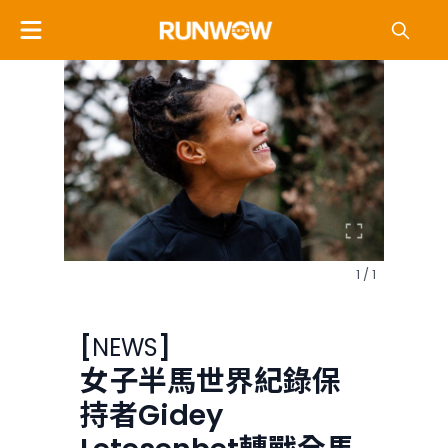
1 / 1
[
NEWS
]
女子半馬世界紀錄保
持者Gidey