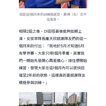
說起這1個月來的訓練與感受，蕭情（右）忍不
住落淚。
相隔2屆之後，D1田徑最後能夠如期上
演，女拔萃隊長龐天欣感謝隊友們的這一
個月來的付出：「我地於5月才知道6月
有學界賽，大家只得1個月準備。其實我
們一開始先是開心再是擔心，接住便開始
練習，發現大家在這1個月內可以很快回
復至2年前的狀態。這樣真的要感謝隊友
積極參與訓練。」