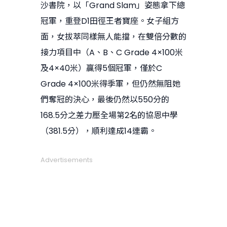
沙書院，以「Grand Slam」姿態拿下總
冠軍，重登D1田徑王者寶座。女子組方
面，女拔萃同樣無人能擋，在雙倍分數的
接力項目中（A、B、C Grade 4×100米
及4×40米）贏得5個冠軍，僅於C
Grade 4×100米得季軍，但仍然無阻她
們奪冠的決心，最後仍然以550分的
168.5分之差力壓全場第2名的協恩中學
（381.5分），順利達成14連霸。
Advertisements