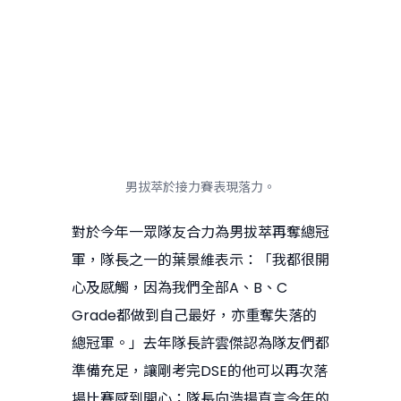
男拔萃於接力賽表現落力。
對於今年一眾隊友合力為男拔萃再奪總冠
軍，隊長之一的葉景維表示：「我都很開
心及感觸，因為我們全部A、B、C
Grade都做到自己最好，亦重奪失落的
總冠軍。」去年隊長許雲傑認為隊友們都
準備充足，讓剛考完DSE的他可以再次落
場比賽感到開心；隊長向浩揚直言今年的