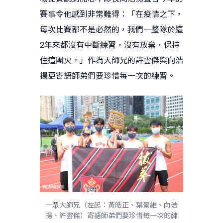
賽事令他感到非常難得：「在疫情之下，
每次比賽都不是必然的，我們一整隊於這
2年來都沒有中斷練習，沒有放棄，保持
住這團火。」作為大師兄的許雲傑與向浩
揚更寄語師弟們要珍惜每一次的練習。
一眾大師兄（左起：黃皓正、葉景維、向浩
揚、許雲傑）寄語師弟們要珍惜每一次的練