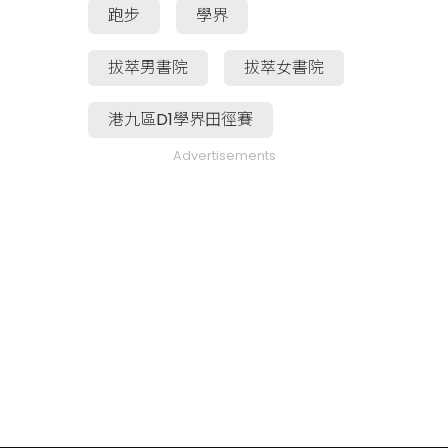
跑步
學界
拔萃男書院
拔萃女書院
港九區D1學界田徑賽
Advertisements