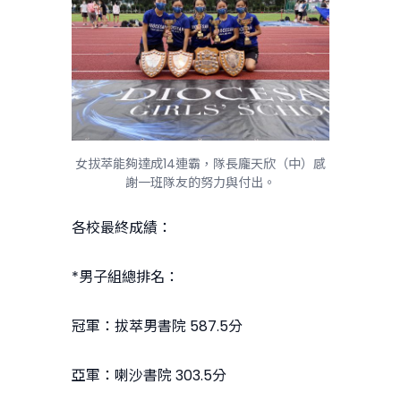
女拔萃能夠達成14連霸，隊長龐天欣（中）感
謝一班隊友的努力與付出。
各校最終成績：
*男子組總排名：
冠軍：拔萃男書院 587.5分
亞軍：喇沙書院 303.5分