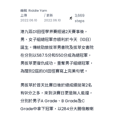
編輯:
Riddle Yam
3,669
上傳
/ 更新
2022.06.10
2022.06.10
steps
港九區D1田徑學界賽經過2天賽事後，
男、女子組總冠軍亦順利於今天（10日）
誕生。傳統勁旅拔萃男書院及拔萃女書院
在分別以587.5分和550分成為總冠軍，
男拔萃更復仇成功，重奪男子組總冠軍，
為闊別2屆的D1田徑賽寫上完美句號。
男拔萃於首天比賽日後於總成績拋第2名
有91分之多，來到決賽日更是無人能擋，
分別於男子A Grade、B Grade及C
Grade中拿下冠軍，以284分大勝宿敵喇