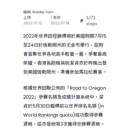
編輯:
Riddle Yam
3,172
上傳
/ 更新
2022.07.12
2022.07.18
steps
2022年世界田徑錦標將於美國時間7月15
至24日於俄勒岡州的尤金市舉行，屆時
會雲集世界各地高手較量一番，爭奪最高
榮耀。香港長跑精英姚潔貞亦於昨晚出發
到美國俄勒岡州，準備參加馬拉松賽事。
根據世界田聯公佈的「Road to Oregon
2022」參賽名額及成績計算系統中，潔
貞於5月30日截標前以世界排名名額 (In
World Rankings quota)成功取得參賽
資格，這亦是她第3次獲得世錦賽資格。