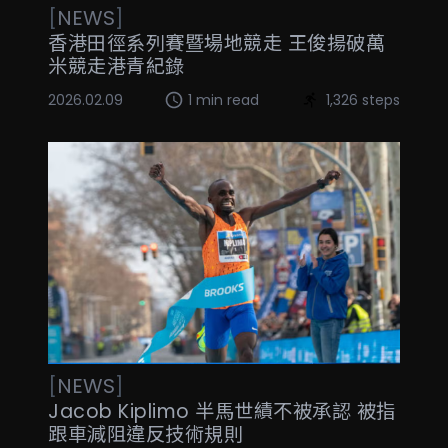
[
NEWS
]
香港田徑系列賽暨場地競走 王俊揚破萬
米競走港青紀錄
2026.02.09
1 min read
1,326 steps
[
NEWS
]
Jacob Kiplimo 半馬世績不被承認 被指
跟車減阻違反技術規則