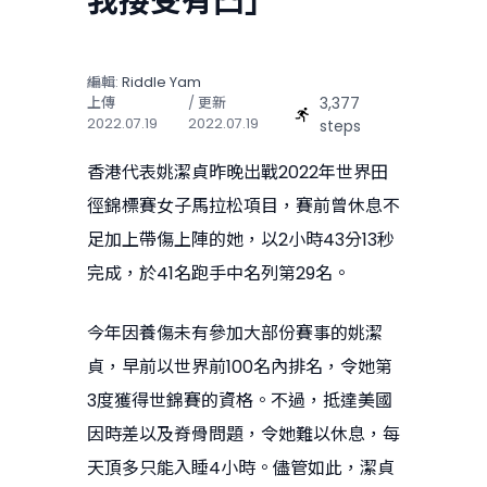
我接受有凸」
編輯:
Riddle Yam
3,377
上傳
/ 更新
2022.07.19
2022.07.19
steps
香港代表姚潔貞昨晚出戰2022年世界田
徑錦標賽女子馬拉松項目，賽前曾休息不
足加上帶傷上陣的她，以2小時43分13秒
完成，於41名跑手中名列第29名。
今年因養傷未有參加大部份賽事的姚潔
貞，早前以世界前100名內排名，令她第
3度獲得世錦賽的資格。不過，抵達美國
因時差以及脊骨問題，令她難以休息，每
天頂多只能入睡4小時。儘管如此，潔貞