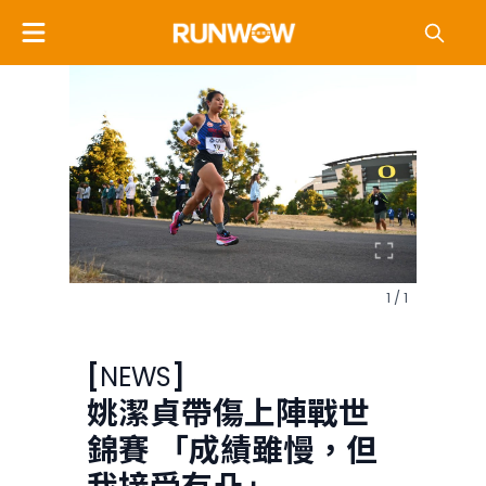
1 / 1
[
NEWS
]
姚潔貞帶傷上陣戰世
錦賽 「成績雖慢，但