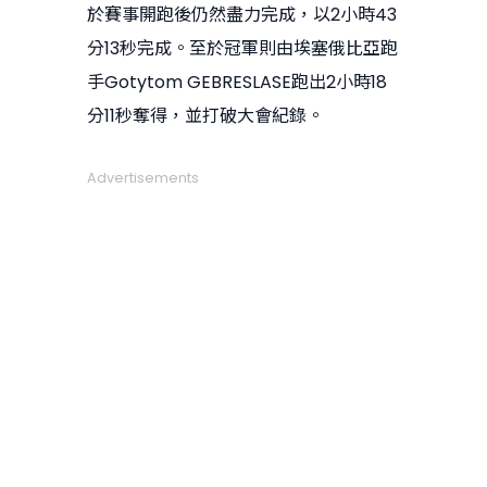
於賽事開跑後仍然盡力完成，以2小時43
分13秒完成。至於冠軍則由埃塞俄比亞跑
手Gotytom GEBRESLASE跑出2小時18
分11秒奪得，並打破大會紀錄。
Advertisements