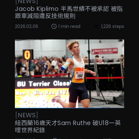
[
NEWS
]
Jacob Kiplimo 半馬世績不被承認 被指
跟車減阻違反技術規則
2026.02.06
1 min read
1,226 steps
[
NEWS
]
紐西蘭16歲天才Sam Ruthe 破U18一英
哩世界紀錄