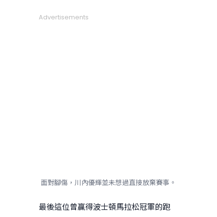
Advertisements
面對腳傷，川內優輝並未想過直接放棄賽事。
最後這位曾贏得波士頓馬拉松冠軍的跑