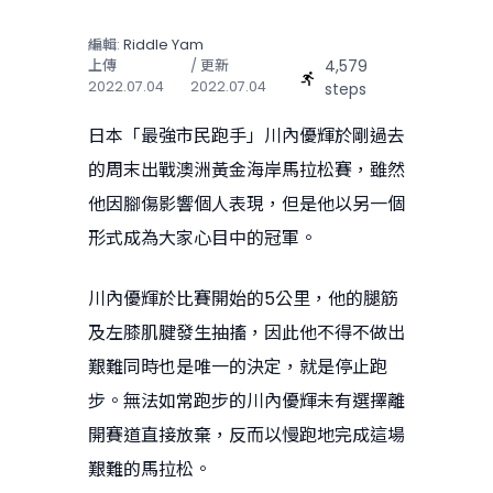
編輯:
Riddle Yam
4,579
上傳
/ 更新
2022.07.04
2022.07.04
steps
日本「最強市民跑手」川內優輝於剛過去
的周末出戰澳洲黃金海岸馬拉松賽，雖然
他因腳傷影響個人表現，但是他以另一個
形式成為大家心目中的冠軍。
川內優輝於比賽開始的5公里，他的腿筋
及左膝肌腱發生抽搐，因此他不得不做出
艱難同時也是唯一的決定，就是停止跑
步。無法如常跑步的川內優輝未有選擇離
開賽道直接放棄，反而以慢跑地完成這場
艱難的馬拉松。