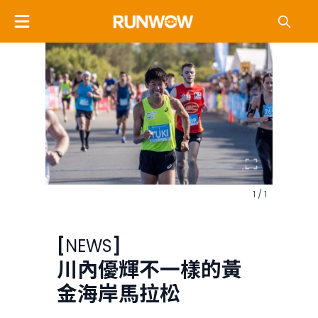
1 / 1
[
NEWS
]
川內優輝不一樣的黃
金海岸馬拉松