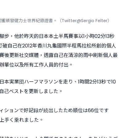
發健力士世界紀錄證書。（Twitter@Sergio Felter）
腳步，他於昨天的日本本土半馬賽事以1小時02分13秒
打破自己在2012年香川丸龜國際半程馬拉松所創的個人
賽後更新社交媒體，透露自己在清涼的雨中刷新個人最
辦單位以及所有工作人員的付出。
日本実業団ハーフマラソンを走り、1時間2分13秒で10
自己ベストを更新しました。
ィションで好記録が続出したため順位は66位です
上手く乗れました。