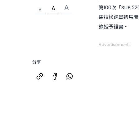
A
第100次「SUB 
A
A
馬拉松跑畢初馬開
錄授予證書。
Advertisements
分享