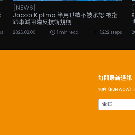
[
NEWS
]
[
米
Jacob Kiplimo 半馬世績不被承認 被指
跟車減阻違反技術規則
ps
2026.02.06
1 min read
1,222 steps
2
訂閱最新通訊
緊貼《RUN WOW
電郵