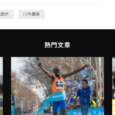
跑步
川內優輝
熱門文章