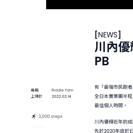
[
NEWS
]
川內優
PB
有「最強市民跑者
編輯
Riddle Yam
全日本實業團半程馬
上傳於
2022.02.14
最佳個人時間。
3,000 steps
川內優輝近年的成
先於2020年底於