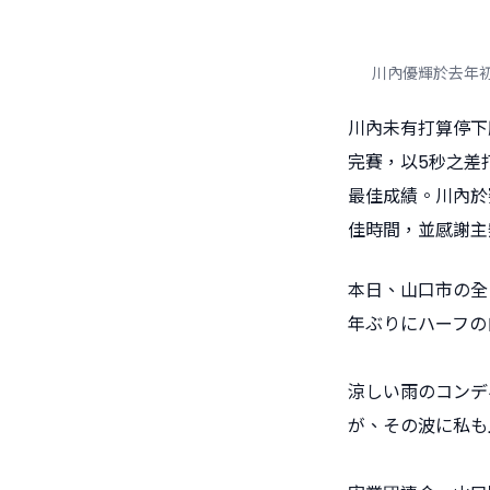
川內優輝於去年初獲頒
川內未有打算停下
完賽，以5秒之差
最佳成績。川內於
佳時間，並感謝主
本日、山口市の全
年ぶりにハーフの
涼しい雨のコンデ
が、その波に私も