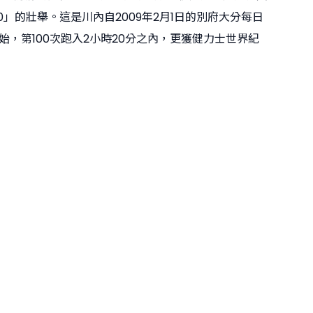
220」的壯舉。這是川內自2009年2月1日的別府大分每日
始，第100次跑入2小時20分之內，更獲健力士世界紀