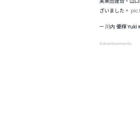
実業団連合・山口
ざいました。
pic
— 川内 優輝 Yuki 
Advertisements