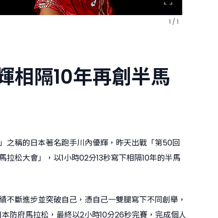
1 / 1
輝相隔10年再創半馬
」之稱的日本著名跑手川內優輝，昨天出戰「第50回
拉松大會」，以1小時02分13秒寫下相隔10年的半馬
績不斷進步並突破自己，憑自己一雙腿寫下不同創舉，
日本防府馬拉松，最終以2小時10分26秒完賽，完成個人