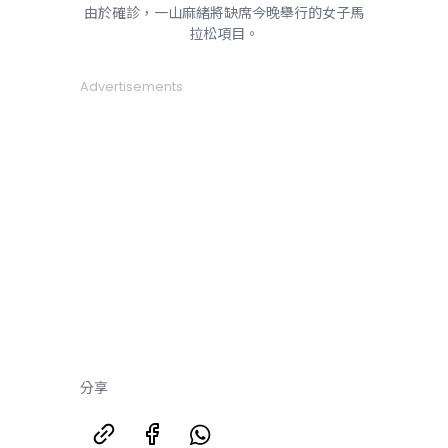
由於確診，一山麻緒將缺席今晚舉行的女子馬
拉松項目。
Advertisements
分享