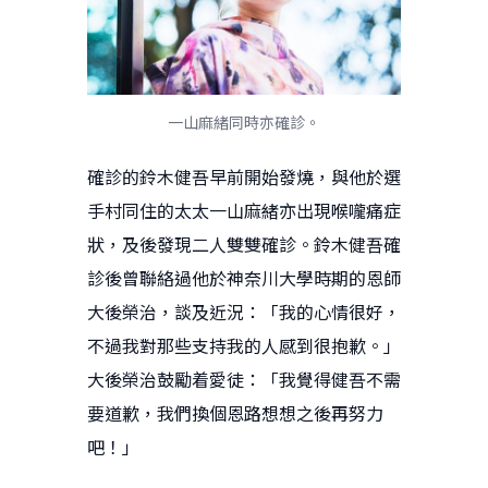
一山麻緒同時亦確診。
確診的鈴木健吾早前開始發燒，與他於選
手村同住的太太一山麻緒亦出現喉嚨痛症
狀，及後發現二人雙雙確診。鈴木健吾確
診後曾聯絡過他於神奈川大學時期的恩師
大後榮治，談及近況：「我的心情很好，
不過我對那些支持我的人感到很抱歉。」
大後榮治鼓勵着愛徒：「我覺得健吾不需
要道歉，我們換個恩路想想之後再努力
吧！」