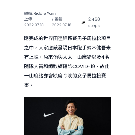
編輯:
Riddle Yam
2,460
上傳
/ 更新
2022.07.18
2022.07.18
steps
剛完成的世界田徑錦標賽男子馬拉松項目
之中，大家應該發現日本跑手鈴木健吾未
有上陣，原來他與太太一山麻緒以及4名
隨隊人員和總教練確診COVID-19，故此
一山麻緒亦會缺席今晚的女子馬拉松賽
事。