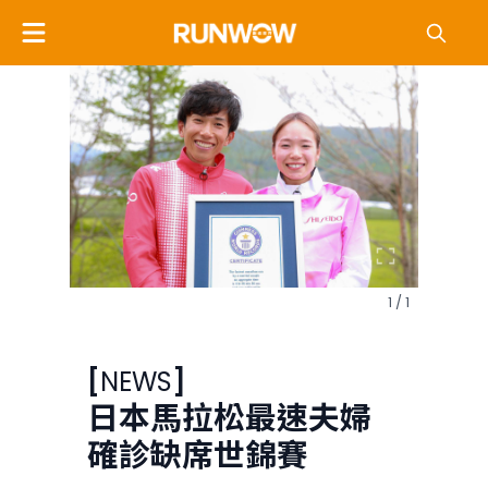
1 / 1
[
NEWS
]
日本馬拉松最速夫婦
確診缺席世錦賽