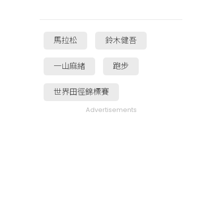
馬拉松
鈴木健吾
一山麻緒
跑步
世界田徑錦標賽
Advertisements