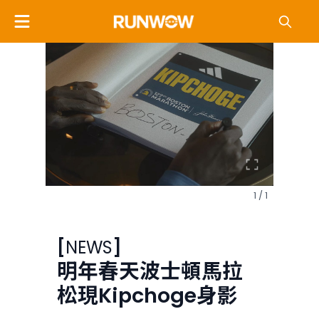
1 / 1
[
NEWS
]
明年春天波士頓馬拉
松現Kipchoge身影