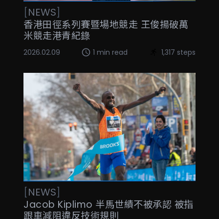
[
NEWS
]
香港田徑系列賽暨場地競走 王俊揚破萬
米競走港青紀錄
2026.02.09
1 min read
1,317 steps
[
NEWS
]
Jacob Kiplimo 半馬世績不被承認 被指
跟車減阻違反技術規則