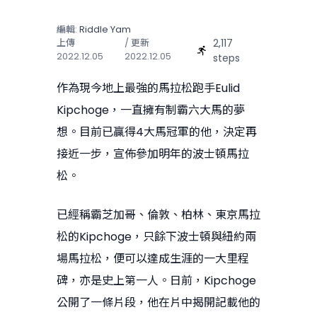
編輯:
Riddle Yam
2,117
上傳
/ 更新
2022.12.05
2022.12.05
steps
作為現今地上最強的馬拉松跑手Eulid
Kipchoge，一直擁有制霸六大馬的夢
想。目前已贏得4大馬冠軍的他，決定再
接近一步，宣佈參加明年的波士頓馬拉
松。
已經稱霸芝加哥、倫敦、柏林、東京馬拉
松的Kipchoge，只餘下波士頓與紐約兩
場馬拉松，便可以達成生涯的一大里程
碑，亦是史上第一人。日前，Kipchoge
公開了一條片段，他在片中揭開記載他的