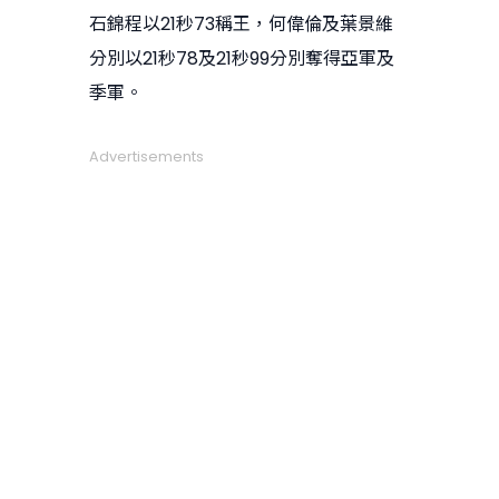
石錦程以21秒73稱王，何偉倫及葉景維
分別以21秒78及21秒99分別奪得亞軍及
季軍。
Advertisements