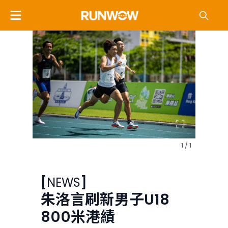
1 / 1
[
NEWS
]
朱洛言刷新男子U18
800米港績