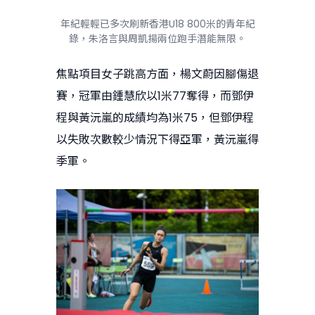
年紀輕輕已多次刷新香港U18 800米的青年紀
錄，朱洛言與周凱揚兩位跑手潛能無限。
焦點項目女子跳高方面，楊文蔚因腳傷退
賽，冠軍由鍾慧欣以1米77奪得，而鄧伊
程與黃沅嵐的成績均為1米75，但鄧伊程
以失敗次數較少情況下得亞軍，黃沅嵐得
季軍。