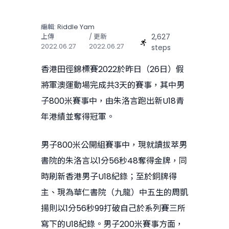
編輯:
Riddle Yam
2,627
上傳
/ 更新
2022.06.27
2022.06.27
steps
香港田徑錦標賽2022於昨日（26日）假
將軍澳運動場完成共3天的賽事，其中男
子800米賽事中，由朱洛言跑出新U18青
年港績並奪得冠軍。
男子800米公開組賽事中，現就讀拔萃男
書院的朱洛言以1分56秒48奪得金牌，同
時刷新香港男子U18紀錄；至於銅牌得
主、現為華仁書院（九龍）中五生的周凱
揚則以1分56秒99打破自己於系列賽三所
寫下的U18紀錄。男子200米賽事方面，