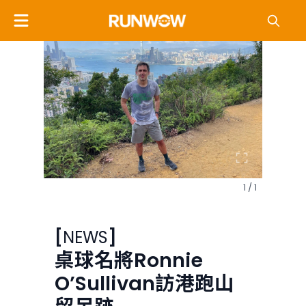
1 / 1
[
NEWS
]
桌球名將Ronnie
O’Sullivan訪港跑山