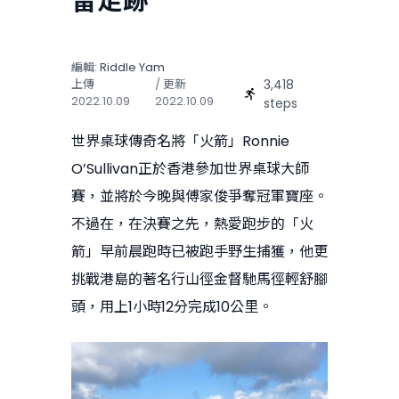
留足跡
編輯:
Riddle Yam
3,418
上傳
/ 更新
2022.10.09
2022.10.09
steps
世界桌球傳奇名將「火箭」Ronnie
O’Sullivan正於香港參加世界桌球大師
賽，並將於今晚與傅家俊爭奪冠軍寶座。
不過在，在決賽之先，熱愛跑步的「火
箭」早前晨跑時已被跑手野生捕獲，他更
挑戰港島的著名行山徑金督馳馬徑輕舒腳
頭，用上1小時12分完成10公里。