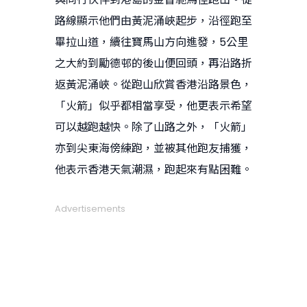
路線顯示他們由黃泥涌峽起步，沿徑跑至
畢拉山道，續往寶馬山方向進發，5公里
之大約到勵德邨的後山便回頭，再沿路折
返黃泥涌峽。從跑山欣賞香港沿路景色，
「火箭」似乎都相當享受，他更表示希望
可以越跑越快。除了山路之外，「火箭」
亦到尖東海傍練跑，並被其他跑友捕獲，
他表示香港天氣潮濕，跑起來有點困難。
Advertisements