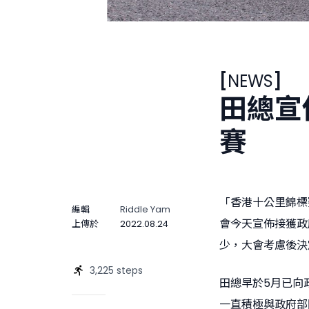
[
NEWS
]
田總宣
賽
「香港十公里錦標
編輯
Riddle Yam
會今天宣佈接獲政
上傳於
2022.08.24
少，大會考慮後決
3,225 steps
田總早於5月已向
一直積極與政府部