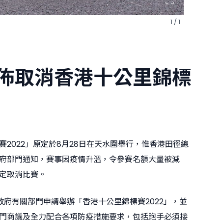
1 / 1
佈取消香港十公里錦標
賽2022」原定於8月28日在天水圍舉行，惟香港田徑總
府部門通知，賽事因疫情升溫，令參賽名額大量被減
定取消比賽。
政府有關部門申請舉辦「香港十公里錦標賽2022」，並
門商議及全力配合各項防疫措施要求，包括跑手必須接