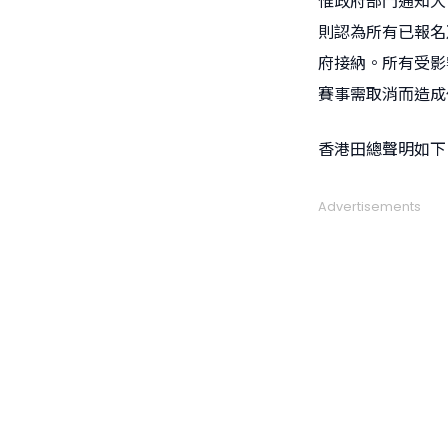
惟政府部門通知大
則認為所有已報名
府接納。所有受影
賽事需取消而造成
香港田總聲明如下
Advertisements