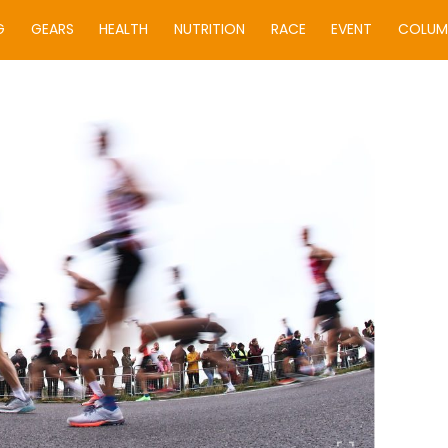
G
GEARS
HEALTH
NUTRITION
RACE
EVENT
COLUM