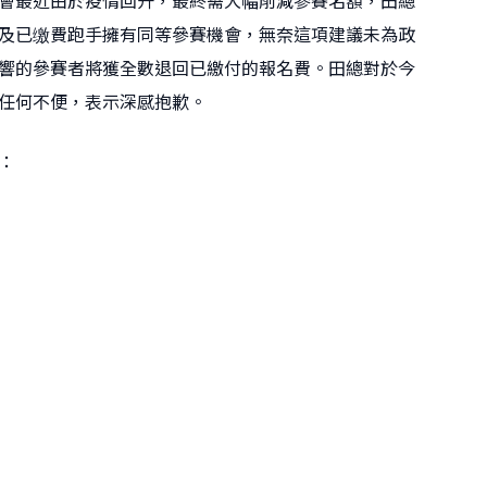
會最近由於疫情回升，最終需大幅削減參賽名額，田總
及已缴費跑手擁有同等參賽機會，無奈這項建議未為政
響的參賽者將獲全數退回已繳付的報名費。田總對於今
任何不便，表示深感抱歉。
：