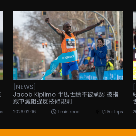
[
NEWS
]
[
米
Jacob Kiplimo 半馬世績不被承認 被指
跟車減阻違反技術規則
ps
2026.02.06
1 min read
1,215 steps
2