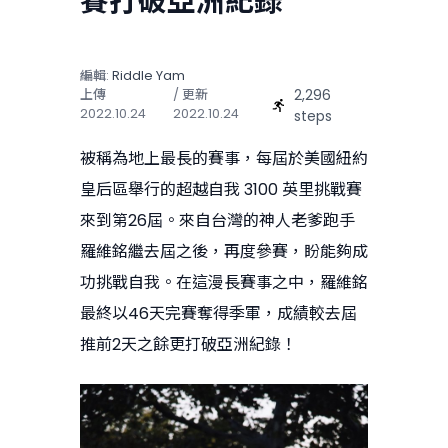
賽打破亞洲紀錄
編輯:
Riddle Yam
2,296
上傳
/ 更新
2022.10.24
2022.10.24
steps
被稱為地上最長的賽事，每屆於美國紐約
皇后區舉行的超越自我 3100 英里挑戰賽
來到第26屆。來自台灣的神人老爹跑手
羅維銘繼去屆之後，再度參賽，盼能夠成
功挑戰自我。在這漫長賽事之中，羅維銘
最終以46天完賽奪得季軍，成績較去屆
推前2天之餘更打破亞洲紀錄！