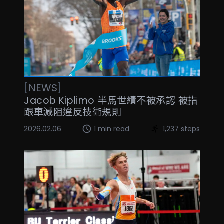
[
NEWS
]
Jacob Kiplimo 半馬世績不被承認 被指
跟車減阻違反技術規則
2026.02.06
1 min read
1,237 steps