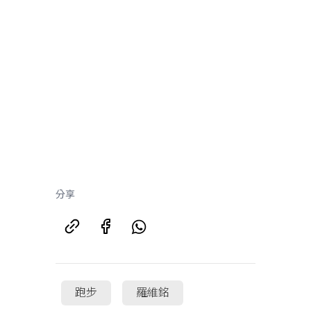
分享
跑步
羅維銘