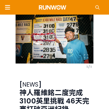
1 / 1
[
NEWS
]
神人羅維銘二度完成
3100英里挑戰 46天完