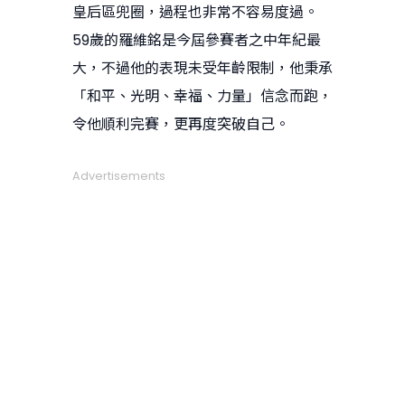
皇后區兜圈，過程也非常不容易度過。
59歲的羅維銘是今屆參賽者之中年紀最
大，不過他的表現未受年齡限制，他秉承
「和平、光明、幸福、力量」信念而跑，
令他順利完賽，更再度突破自己。
Advertisements