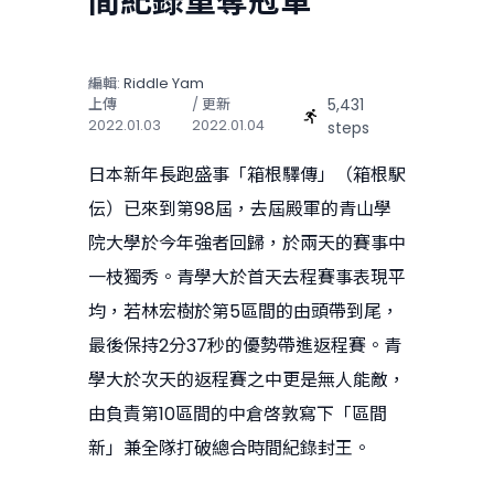
間紀錄重奪冠軍
編輯:
Riddle Yam
5,431
上傳
/ 更新
2022.01.03
2022.01.04
steps
日本新年長跑盛事「箱根驛傳」（箱根駅
伝）已來到第98屆，去屆殿軍的青山學
院大學於今年強者回歸，於兩天的賽事中
一枝獨秀。青學大於首天去程賽事表現平
均，若林宏樹於第5區間的由頭帶到尾，
最後保持2分37秒的優勢帶進返程賽。青
學大於次天的返程賽之中更是無人能敵，
由負責第10區間的中倉啓敦寫下「區間
新」兼全隊打破總合時間紀錄封王。