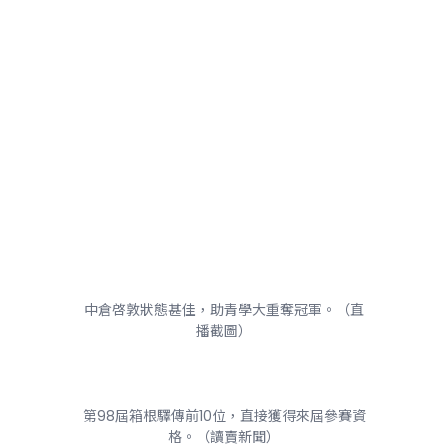
中倉啓敦狀態甚佳，助青學大重奪冠軍。（直
播截圖）
第98屆箱根驛傳前10位，直接獲得來屆參賽資
格。（讀賣新聞）