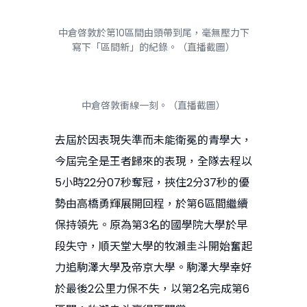
中倉啓敦於第10區間由頭帶到尾，毫無壓力下
寫下「區間新」的紀錄。（直播截圖）
中倉啓敦衝線一刻。（直播截圖）
去屆於因表現失準而未能衛冕的青學大，
今屆完全是王者歸來的表現，全隊去程以
5小時22分07秒奪冠，挾住2分37秒的優
勢由高橋勇輝展開回程，於第6區間繼續
保持領先。原為第3名的國學院大學於早
段失守，順天堂大學的牧瀨圭斗開始奮起
力追駒澤大學及帝京大學。駒澤大學幸好
於最後2公里力保不失，以第2名完成第6