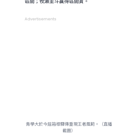
區間；牧瀨圭斗贏得區間賞。
Advertisements
青學大於今屆箱根驛傳重現王者風範。（直播
截圖）