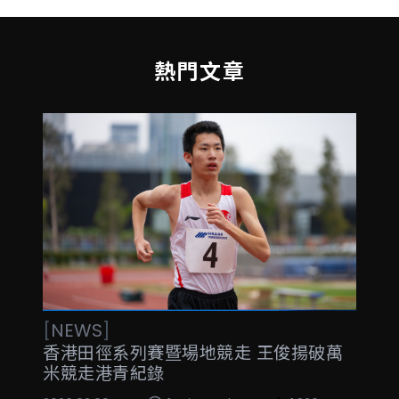
熱門文章
[
NEWS
]
香港田徑系列賽暨場地競走 王俊揚破萬
米競走港青紀錄