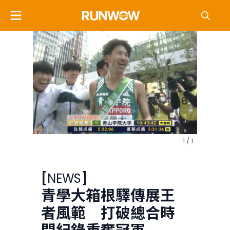
1 / 1
[
NEWS
]
青學大箱根驛傳展王
者風範 打破總合時