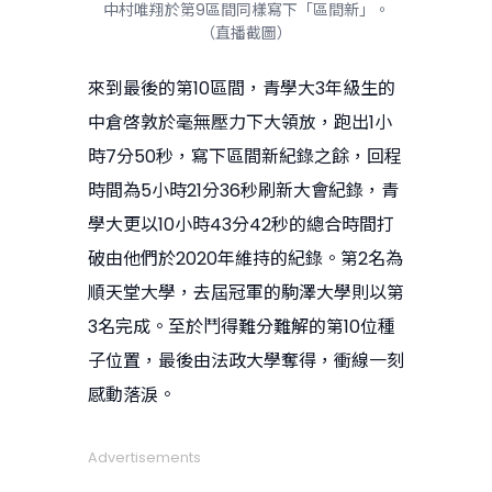
中村唯翔於第9區間同樣寫下「區間新」。
（直播截圖）
來到最後的第10區間，青學大3年級生的
中倉啓敦於毫無壓力下大領放，跑出1小
時7分50秒，寫下區間新紀錄之餘，回程
時間為5小時21分36秒刷新大會紀錄，青
學大更以10小時43分42秒的總合時間打
破由他們於2020年維持的紀錄。第2名為
順天堂大學，去屆冠軍的駒澤大學則以第
3名完成。至於鬥得難分難解的第10位種
子位置，最後由法政大學奪得，衝線一刻
感動落淚。
Advertisements