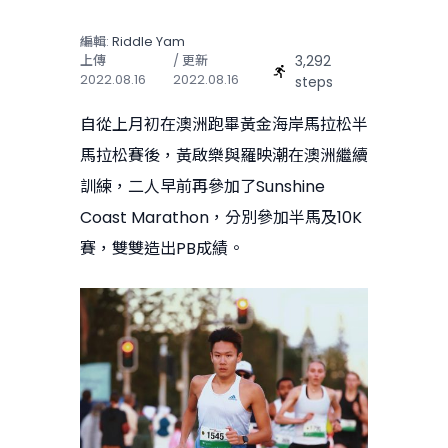
編輯:
Riddle Yam
3,292
上傳
/ 更新
2022.08.16
2022.08.16
steps
自從上月初在澳洲跑畢黃金海岸馬拉松半
馬拉松賽後，黃啟樂與羅映潮在澳洲繼續
訓練，二人早前再參加了Sunshine
Coast Marathon，分別參加半馬及10K
賽，雙雙造出PB成績。