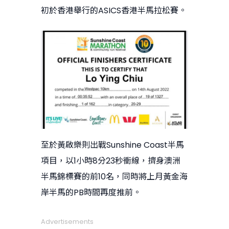
初於香港舉行的ASICS香港半馬拉松賽。
至於黃啟樂則出戰Sunshine Coast半馬
項目，以1小時8分23秒衝線，擠身澳洲
半馬錦標賽的前10名，同時將上月黃金海
岸半馬的PB時間再度推前。
Advertisements