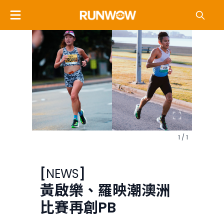
1 / 1
[
NEWS
]
黃啟樂、羅映潮澳洲
比賽再創PB