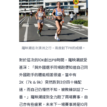
羅映潮這次澳洲之行，兩度創下PB的成績。
對於這次的10K創出PB時間，羅映潮感受
甚深：「與外國選手同場跑便知道自己同
外國跑手的體能相差很遠，當中有
2K（7k & 9k）突然跌到3分四十幾配
速，而自己仍懵然不知，被教練訓話了一
番。」羅映潮提到全力跑了兩場賽事，自
己亦有些疲累，未來下一場賽事將是10月