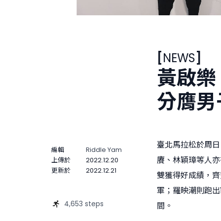
[
NEWS
]
黃啟樂
分膺男
臺北馬拉松於周日
編輯
Riddle Yam
賡、林穎璋等人亦
上傳於
2022.12.20
更新於
2022.12.21
雙獲得好成績，齊
軍；羅映潮則跑出
4,653 steps
間。