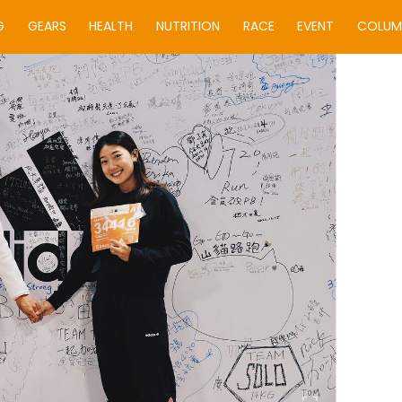
G
GEARS
HEALTH
NUTRITION
RACE
EVENT
COLUM