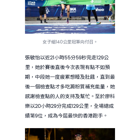
女子組140公里冠軍向付召。
張敏怡以近21小時55分59秒完走129公
里，她於賽後直後今次表現有點不如預
期，中段她一度疲累想睡及肚餓，直到最
後一個檢查點才多吃澱粉質補充能量，她
感謝檢查點的人的支持及幫忙。至於廖科
樂以20小時29分完成129公里，全場總成
績第9位，成為今屆最快的香港跑手。