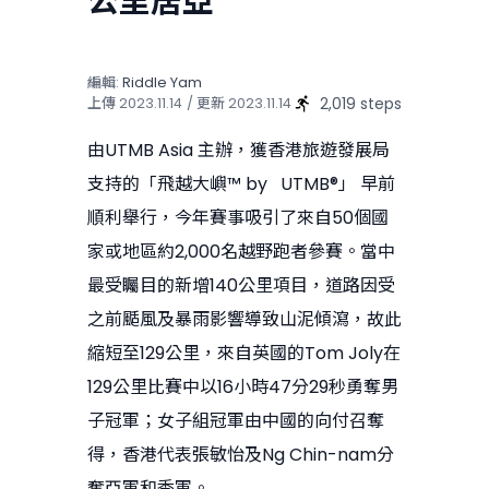
公里居亞
編輯:
Riddle Yam
2,019 steps
上傳
2023.11.14
/ 更新
2023.11.14
由UTMB Asia 主辦，獲香港旅遊發展局
支持的「飛越大嶼™ by UTMB®」 早前
順利舉行，今年賽事吸引了來自50個國
家或地區約2,000名越野跑者參賽。當中
最受矚目的新增140公里項目，道路因受
之前颳風及暴雨影響導致山泥傾瀉，故此
縮短至129公里，來自英國的Tom Joly在
129公里比賽中以16小時47分29秒勇奪男
子冠軍；女子組冠軍由中國的向付召奪
得，香港代表張敏怡及Ng Chin-nam分
奪亞軍和季軍。