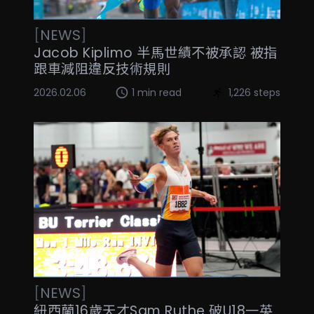
[
NEWS
]
Jacob Kiplimo 半馬世績不被承認 被指
跟車減阻違反技術規則
2026.02.06
1 min read
1,226 steps
[
NEWS
]
紐西蘭16歲天才Sam Ruthe 破U18一英