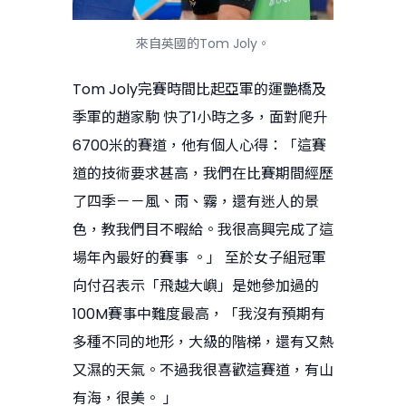
來自英國的Tom Joly。
Tom Joly完賽時間比起亞軍的運艷橋及
季軍的趙家駒 快了1小時之多，面對爬升
6700米的賽道，他有個人心得：「這賽
道的技術要求甚高，我們在比賽期間經歷
了四季－－風、雨、霧，還有迷人的景
色，教我們目不暇給。我很高興完成了這
場年內最好的賽事 。」 至於女子組冠軍
向付召表示「飛越大嶼」是她參加過的
100M賽事中難度最高，「我沒有預期有
多種不同的地形，大級的階梯，還有又熱
又濕的天氣。不過我很喜歡這賽道，有山
有海，很美。 」