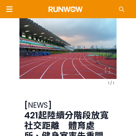
1 / 1
[
NEWS
]
421起陸續分階段放寬
社交距離 體育處