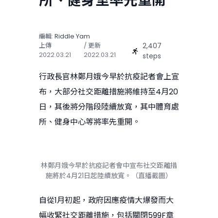
所、健身室率先重開
編輯:
Riddle Yam
2,407
上傳
/ 更新
2022.03.21
2022.03.21
steps
行政長官林鄭月娥今早於抗疫記者會上宣
布，大部分社交距離措施將維持至4月20
日，其後將分階段陸續放寬，其中體育處
所、健身中心等將率先重開。
林鄭月娥今早於抗疫記者會中宣布社交距離措
施將於4月21日起陸續放寬。（直播截圖）
自從1月初起，政府因應疫情大爆發而大
幅收緊社交距離措施，包括關閉599F章