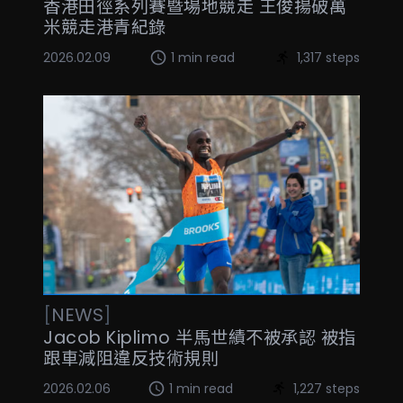
香港田徑系列賽暨場地競走 王俊揚破萬
米競走港青紀錄
2026.02.09
1 min read
1,317 steps
[
NEWS
]
Jacob Kiplimo 半馬世績不被承認 被指
跟車減阻違反技術規則
2026.02.06
1 min read
1,227 steps