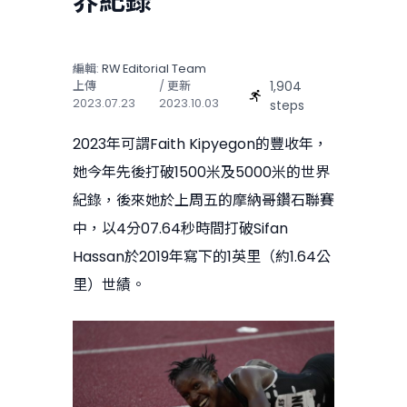
界紀錄
編輯:
RW Editorial Team
1,904
上傳
/ 更新
2023.07.23
2023.10.03
steps
2023年可謂Faith Kipyegon的豐收年，
她今年先後打破1500米及5000米的世界
紀錄，後來她於上周五的摩納哥鑽石聯賽
中，以4分07.64秒時間打破Sifan
Hassan於2019年寫下的1英里（約1.64公
里）世績。