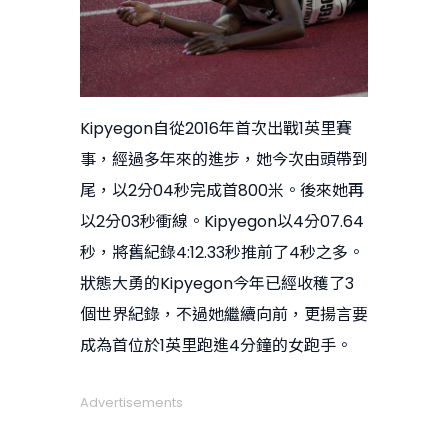
Kipyegon自從2016年首次出戰1英里賽
事，經過多年來的進步，她今次由頭帶到
尾，以2分04秒完成首800米。後來她再
以2分03秒衝線。Kipyegon以4分07.64
秒，將舊紀錄4:12.33秒推前了4秒之多。
狀態大勇的Kipyegon今年已經收穫了3
個世界紀錄，不過她繼續向前，更揚言要
成為首位於1英里跑進4分鐘的女跑手。
Advertisements