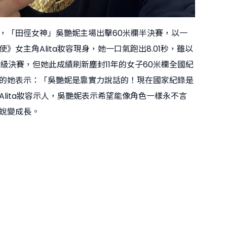
，「田徑女神」吳艷妮主場出擊60米欄半決賽，以一
》女主角Alita妝容現身，她一口氣跑出8.01秒，雖以
晉級決賽，但她此成績刷新塵封11年的女子60米欄全國紀
的她表示：「吳艷妮是靠實力說話的！現在國家紀錄是
Alita妝容示人，吳艷妮表示希望能像角色一樣永不言
蛻變成長。