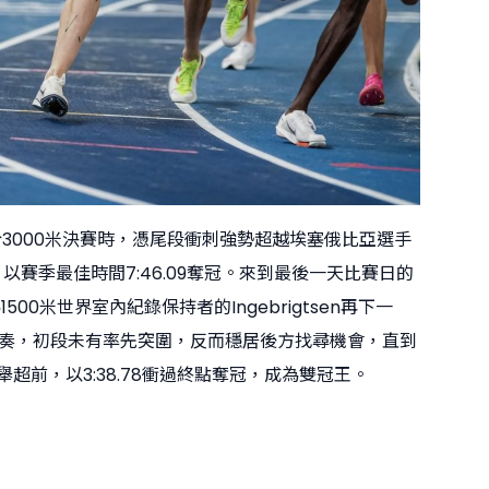
en先於3000米決賽時，憑尾段衝刺強勢超越埃塞俄比亞選手
gawi，以賽季最佳時間7:46.09奪冠。來到最後一天比賽日的
1500米世界室內紀錄保持者的Ingebrigtsen再下一
奏，初段未有率先突圍，反而穩居後方找尋機會，直到
舉超前，以3:38.78衝過終點奪冠，成為雙冠王。