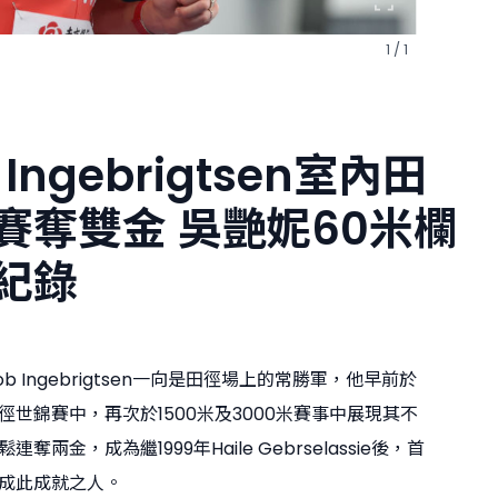
1 / 1
 Ingebrigtsen室內田
賽奪雙金 吳艷妮60米欄
紀錄
b Ingebrigtsen一向是田徑場上的常勝軍，他早前於
徑世錦賽中，再次於1500米及3000米賽事中展現其不
奪兩金，成為繼1999年Haile Gebrselassie後，首
成此成就之人。