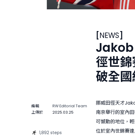
[
NEWS
]
Jakob
徑世錦
破全國
挪威田徑天才Jako
編輯
RW Editorial Team
南京舉行的室內田
上傳於
2025.03.25
可憾動的地位，輕鬆連
位於室內世錦賽達
1,892 steps