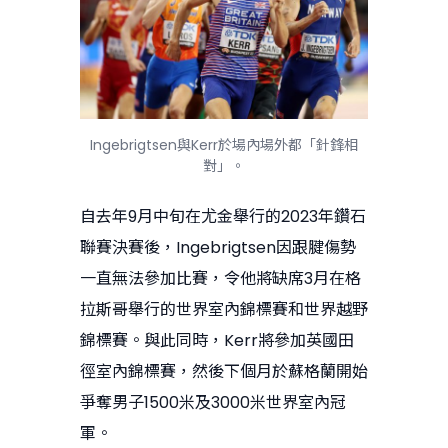
Ingebrigtsen與Kerr於場內場外都「針鋒相
對」。
自去年9月中旬在尤金舉行的2023年鑽石
聯賽決賽後，Ingebrigtsen因跟腱傷勢
一直無法參加比賽，令他將缺席3月在格
拉斯哥舉行的世界室內錦標賽和世界越野
錦標賽。與此同時，Kerr將參加英國田
徑室內錦標賽，然後下個月於蘇格蘭開始
爭奪男子1500米及3000米世界室內冠
軍。