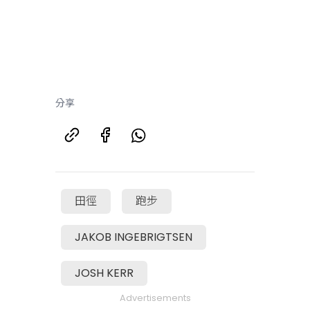
分享
田徑
跑步
JAKOB INGEBRIGTSEN
JOSH KERR
Advertisements