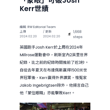
「蒙眼」可破Josh
Kerr世績
編輯:
RW Editorial Team
1,668
上傳
/ 更新
2024.02.20
2024.02.20
steps
英國跑手Josh Kerr於上周在2024年
Millrose運動會中，刷新室內2英里世界
紀錄，比之前的紀錄時間推前了近3秒。
自從去年夏天在布達佩斯贏得1500米世
界冠軍後，Kerr贏得外界讚賞，惟冤家
Jakob Ingebrigtsen除外，他揚言自己
他「蒙住眼睛」亦能擊敗Kerr。