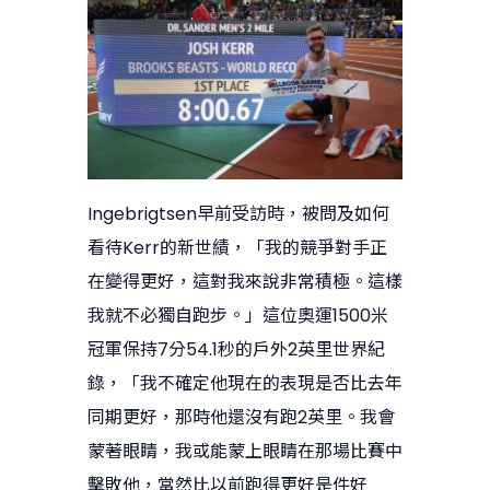
Ingebrigtsen早前受訪時，被問及如何
看待Kerr的新世績，「我的競爭對手正
在變得更好，這對我來說非常積極。這樣
我就不必獨自跑步。」這位奧運1500米
冠軍保持7分54.1秒的戶外2英里世界紀
錄，「我不確定他現在的表現是否比去年
同期更好，那時他還沒有跑2英里。我會
蒙著眼睛，我或能蒙上眼睛在那場比賽中
擊敗他，當然比以前跑得更好是件好