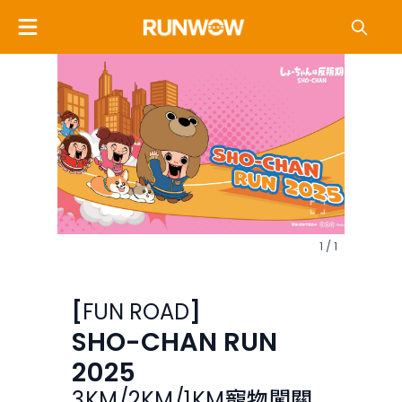
1 / 1
[
FUN
ROAD
]
SHO-CHAN RUN
2025
3KM/2KM/1KM寵物闖關