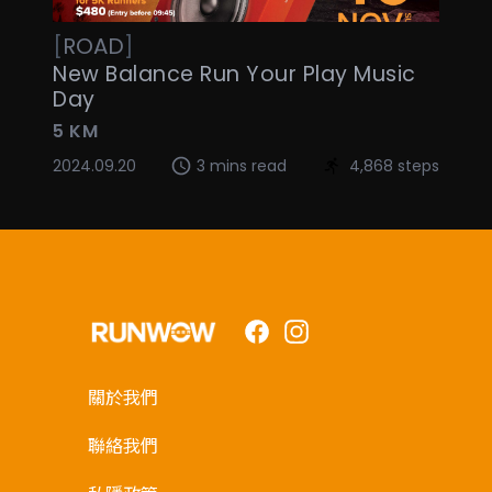
[
ROAD
]
New Balance Run Your Play Music
Day
5 KM
2024.09.20
3 mins read
4,868 steps
Facebook
Instagram
關於我們
聯絡我們