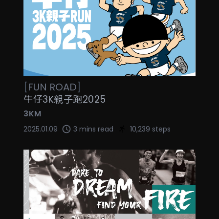
[
FUN
ROAD
]
牛仔3K親子跑2025
3KM
2025.01.09
3 mins read
10,239 steps