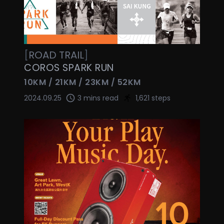
[
ROAD
TRAIL
]
COROS SPARK RUN
10KM / 21KM / 23KM / 52KM
2024.09.25
3 mins read
1,621 steps