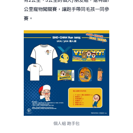
有2公里、3公里的個人/朋友組，還特設1
公里寵物闖關賽，讓跑手帶同毛孩一同參
賽。
個人組 跑手包