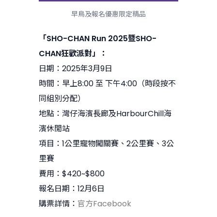
早鳥及報名優惠限定精品
「SHO-CHAN Run 2025暨SHO-
CHAN狂歡派對」：
日期：2025年3月9日
時間：早上8:00 至 下午4:00（時段按不
同組別分配）
地點：灣仔海濱長廊及HarbourChill海
濱休閒站
項目：1公里寵物闖關賽、2公里賽、3公
里賽
費用：$420~$800
報名日期：12月6日
購票詳情：
官方Facebook