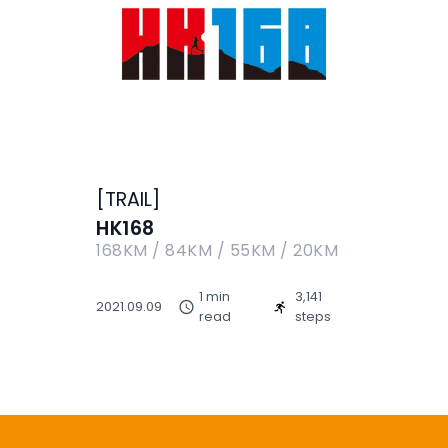
[
TRAIL
]
HK168
168KM / 84KM / 55KM / 20KM
1 min
3,141
2021.09.09
read
steps