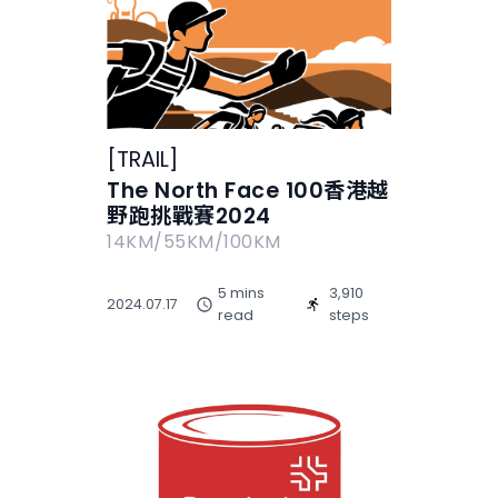
[
TRAIL
]
The North Face 100香港越
野跑挑戰賽2024
14KM/55KM/100KM
5 mins
3,910
2024.07.17
read
steps