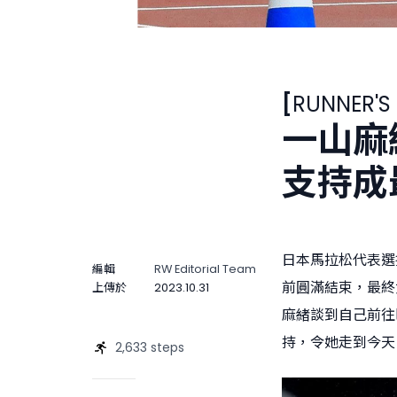
[
RUNNER'S
一山麻
支持成
日本馬拉松代表選拔賽（
編輯
RW Editorial Team
前圓滿結束，最終
上傳於
2023.10.31
麻緒談到自己前往
持，令她走到今天
2,633 steps