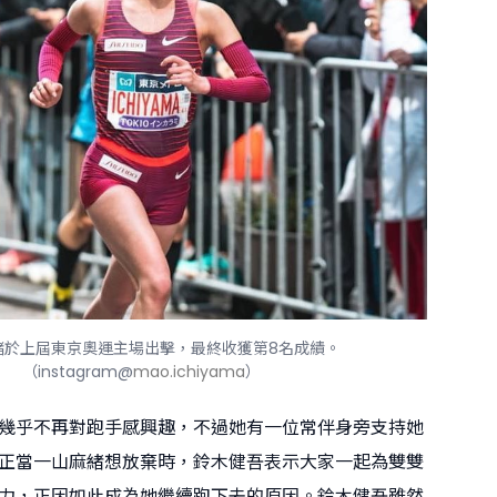
緒於上屆東京奧運主場出擊，最終收獲第8名成績。
（instagram@
mao.ichiyama
）
幾乎不再對跑手感興趣，不過她有一位常伴身旁支持她
正當一山麻緒想放棄時，鈴木健吾表示大家一起為雙雙
力，正因如此成為她繼續跑下去的原因。鈴木健吾雖然