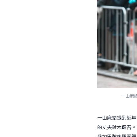
一山麻
一山麻緒提到近年
的丈夫鈴木健吾。
參加巴黎奧運而努