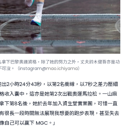
名拿下巴黎奧運資格，除了她的努力之外，丈夫鈴木健吾亦是功
不可沒。（instagram@
mao.ichiyama
）
跑出2小時24分43秒，以第2名衝線，以7秒之差力壓細
格收入囊中，這亦是她第2次出戰奧運馬拉松。一山麻
拿下第8名後，她於去年加入資生堂實業團，可惜一直
有很長一段時間無法展現我想要的跑步表現，甚至失去
像自己可以贏下 MGC。」