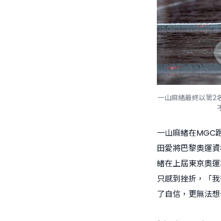
一山麻緒最終以第2
一山麻緒在MGC
田愛將巴黎奧運資
緒在上屆東京奧運
只感到挫折，「我
了自信，更無法想