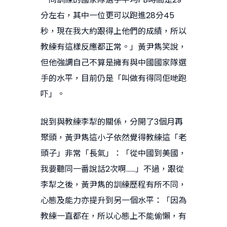
分左右，其中一位更可以跑進28分45
秒，現在我大約跟得上他們的成績，所以
教練有這樣反應都正常。」黃尹雋笑說，
但他強調自己不算是擁有與中國國家隊選
手的水平，目前仍是「叫做有得同佢哋跑
吓」。
說到與教練李犁的關係，分開了3個月再
聚頭，黃尹雋這小子依然覺得教練這「老
頭子」非常「長氣」：「從中國到美國，
我要聽同一番說話2次啊……」不過，跟從
李犁之後，黃尹雋的訓練歷程有所不同，
心態及能力亦提升到另一個水平：「因為
教練一直都在，所以心態上不能偷懶，有