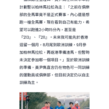
計劃暫以柏林馬拉松為主：「之前在俱樂
部的全馬畢竟不是正式賽事，內心還是想
跑一槍全馬賽，現在看到自己有能力，希
望可以跑進2小時15分內，甚至是
『213』、『211』。未來我可能先於香港
逗留一個月，8月尾到歐洲訓練，9月參
加柏林馬拉松，再返港準備渣馬，但暫時
未決定參加哪一個項目。」至於歐洲訓練
的準備，黃尹雋直言仍在物色可一同訓練
的運動員或俱樂部，但目前決定仍以自主
訓練為主。