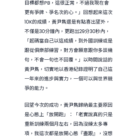
目標都想PB，這很正常，不過我現在會
更有爭牌、爭名次的心。」回想起來這次
10K的成績，黃尹雋還是有點喜出望外，
不僅是30分鐘內，更跑出29分30秒內，
「起碼當自己以這成績，到外國訓練或是
跟從俱樂部練習，對方會願意跟你多談幾
句，不會一句也不回覆。」以時間說話的
黃尹雋，切實地以香港紀錄證明了自己這
一年來的進步與實力，一個可以與世界競
爭的能力。
回望今次的成功，黃尹雋歸納最主要原因
是心態上「放開跑」：「老實說真的只是
重新訓練兩個月左右，因為沒練太多專
項，我這次都是放開心態『盡跟』，沒想