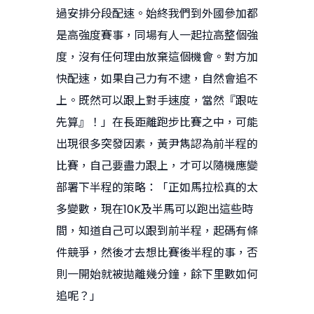
過安排分段配速。始終我們到外國參加都
是高強度賽事，同場有人一起拉高整個強
度，沒有任何理由放棄這個機會。對方加
快配速，如果自己力有不逮，自然會追不
上。既然可以跟上對手速度，當然『跟咗
先算』！」在長距離跑步比賽之中，可能
出現很多突發因素，黃尹雋認為前半程的
比賽，自己要盡力跟上，才可以隨機應變
部署下半程的策略：「正如馬拉松真的太
多變數，現在10K及半馬可以跑出這些時
間，知道自己可以跟到前半程，起碼有條
件競爭，然後才去想比賽後半程的事，否
則一開始就被拋離幾分鐘，餘下里數如何
追呢？」