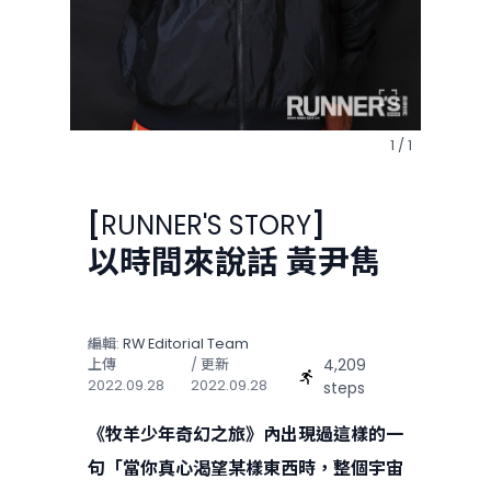
1 / 1
[
RUNNER'S STORY
]
以時間來說話 黃尹雋
編輯:
RW Editorial Team
4,209
上傳
/ 更新
2022.09.28
2022.09.28
steps
《牧羊少年奇幻之旅》內出現過這樣的一
句「當你真心渴望某樣東西時，整個宇宙