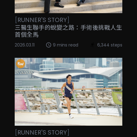
[
RUNNER'S STORY
]
三醫生聯手的蛻變之路：手術後挑戰人生
首個全馬
2026.03.11
9 mins read
6,344 steps
[
RUNNER'S STORY
]