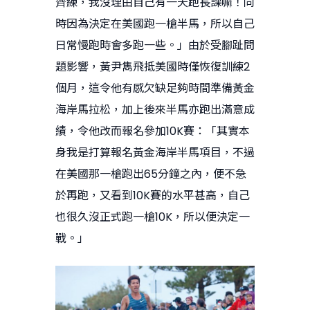
齊練，我沒理由自己有一天跑長課嘛！同
時因為決定在美國跑一槍半馬，所以自己
日常慢跑時會多跑一些。」由於受腳趾問
題影響，黃尹雋飛抵美國時僅恢復訓練2
個月，這令他有感欠缺足夠時間準備黃金
海岸馬拉松，加上後來半馬亦跑出滿意成
績，令他改而報名參加10K賽：「其實本
身我是打算報名黃金海岸半馬項目，不過
在美國那一槍跑出65分鐘之內，便不急
於再跑，又看到10K賽的水平甚高，自己
也很久沒正式跑一槍10K，所以便決定一
戰。」