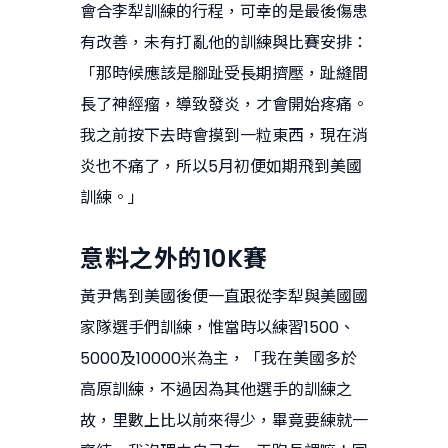
會合李犁訓練的行程，可幸的是最後傷患
有改善，未有打亂他的訓練與比賽安排：
「那時候應該是腳趾受長期擠壓，趾縫間
長了神經瘤，導致發炎，才會開始疼痛。
我之前按下去時會摸到一粒東西，現在消
炎也不痛了，所以5月初便如期飛到美國
訓練。」
意料之外的10K賽
黃尹雋到美國後便一直跟從李犁與美國國
家隊選手們訓練，惟當時以練習1500、
5000及10000米為主，「我在美國多於
高原訓練，不過因為其他選手的訓練之
故，里數上比以前來得少，畢竟要練就一