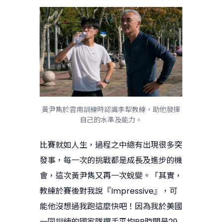
黃尹雋於雲南訓練時認識李犁教練，助他發揮
自己的水準及能力。
比賽就如人生，過程之中總有出現很多突
發事，每一次的挑戰都是成長及進步的機
會，這次黃尹雋又再一次蛻變。「其實，
教練於賽後對我說『Impressive』，可
能他沒想過我跑這麼快吧！因為我於美國
一同訓練的國家隊選手平均PB時間是29