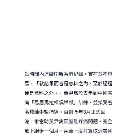
短時間內連續刷新香港紀錄，實在並不容
易，「就結果而言是意料之內，至於過程
便是意料之外。」黃尹雋於去年到中國雲
南「易居馬拉松俱樂部」訓練，並接受著
名教練李犁指導。直到今年3月正式回
港，惟當時黃尹雋因腳趾疼痛問題，完全
放下跑步一個月，甚至一度打算取消美國