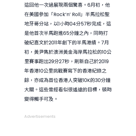
這回他一次過展現兩個驚喜。6月初，他
在美國參加「Rock‘n’ Roll」半馬拉松聖
地牙哥分站，以1小時04分57秒完成，這
是他首次半馬跑進65分鐘之內，同時打
破紀嘉文於2011年創下的半馬港績。7月
初，黃尹雋於澳洲黃金海岸馬拉松的10公
里賽事跑出29分27秒，刷新自己於2019
年香港10公里挑戰賽寫下的香港紀錄之
餘，亦成為首位香港人突破10K的30分鐘
大關。這些曾經看似很遙遠的目標，頓時
變得觸手可及。
Advertisements