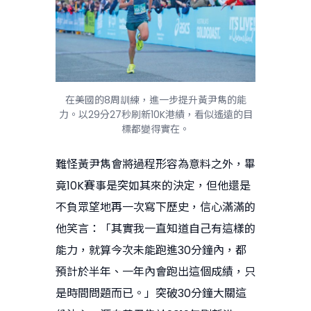
在美國的8周訓練，進一步提升黃尹雋的能
力。以29分27秒刷新10K港績，看似遙遠的目
標都變得實在。
難怪黃尹雋會將過程形容為意料之外，畢
竟10K賽事是突如其來的決定，但他還是
不負眾望地再一次寫下歷史，信心滿滿的
他笑言：「其實我一直知道自己有這樣的
能力，就算今次未能跑進30分鐘內，都
預計於半年、一年內會跑出這個成績，只
是時間問題而已。」突破30分鐘大關這