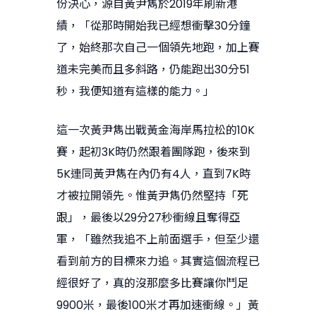
份決心，源自黃尹雋於2019年刷新港
績，「從那時開始我已經想衝擊30分鐘
了，始終那次自己一個領先地跑，加上賽
道未完美而且多斜路，仍能跑出30分51
秒，我便知道有這樣的能力。」
這一次黃尹雋出戰黃金海岸馬拉松的10K
賽，起初3K時仍然跟着團隊跑，後來到
5K連同黃尹雋在內仍有4人，直到7K時
才被拉開領先。惟黃尹雋仍然堅持「死
跟」，最後以29分27秒衝線且奪得亞
軍，「雖然我追不上前面選手，但至少還
看到前方的目標來力追。其實這個流程已
經很好了，真的沒那麼多比賽讓你鬥足
9900米，最後100米才再加速衝線。」黃