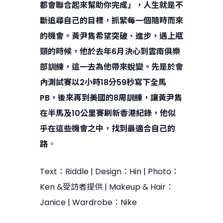
都會聯合起來幫助你完成」，人生就是不
斷追尋自己的目標，抓緊每一個隨時而來
的機會。黃尹雋希望突破、進步，遇上瓶
頸的時候，他於去年6月決心到雲南俱樂
部訓練，這一去為他帶來蛻變。先是於會
內測試賽以2小時18分59秒寫下全馬
PB，後來再到美國的8周訓練，讓黃尹雋
在半馬及10公里賽刷新香港紀錄，他似
乎在這些機會之中，找到最適合自己的
路
。
Text：Riddle | Design：Hin | Photo：
Ken &受訪者提供 | Makeup & Hair：
Janice | Wardrobe：Nike