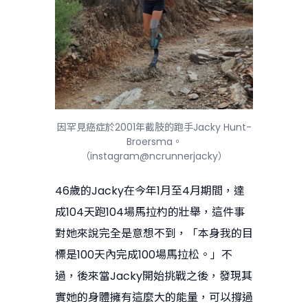
因罕見癌症於2001年截肢的跑手Jacky Hunt-
Broersma。
（instagram@ncrunnerjacky）
46歲的Jacky在今年1月至4月期間，達
成104天跑104場馬拉杓的壯舉，這件事
對她來說完全是意想不到，「本身我的目
標是100天內完成100場馬拉松。」不
過，後來當Jacky開始挑戰之後，發現其
實她的身體擁有這麼大的能量，可以撐過