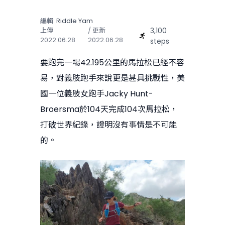
編輯:
Riddle Yam
3,100
上傳
/ 更新
2022.06.28
2022.06.28
steps
要跑完一場42.195公里的馬拉松已經不容
易，對義肢跑手來說更是甚具挑戰性，美
國一位義肢女跑手Jacky Hunt-
Broersma於104天完成104次馬拉松，
打破世界紀錄，證明沒有事情是不可能
的。