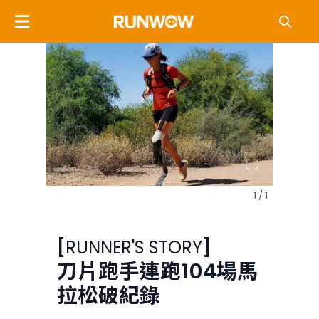
1 / 1
[
RUNNER'S STORY
]
刀片跑手連跑104場馬
拉松破紀錄