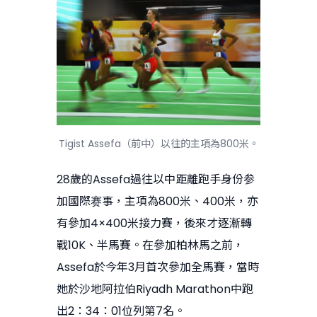
Tigist Assefa（前中）以往的主項為800米。
28歲的Assefa過往以中距離跑手身份参
加國際赛事，主項為800米、400米，亦
有參加4×400米接力賽，後來才逐漸轉
戰10K、半馬賽。在參加柏林馬之前，
Assefa於今年3月首次參加全馬賽，當時
她於沙地阿拉伯Riyadh Marathon中跑
出2：34：01位列第7名。