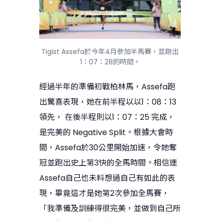
Tigist Assefa於今年4月參加半馬賽，並跑出
1：07：28的時間。
經過半年的準備初戰柏林馬，Assefa跑
出驚喜表現，她在前半程以以1：08：13
領先， 在後半程則以1：07：25 完成，
是完美的 Negative Split。根據大會時
間，Assefa於30公里開始加速，令她奪
冠並跑出史上第3快的全馬時間。相信連
Assefa自己也未料想過自己有如此的表
現，畢竟這才是她第2次參加全馬賽，
「我準備及訓練得很完美，並做到自己所