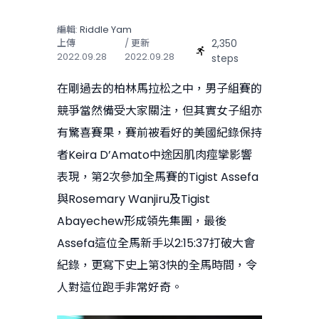
編輯:
Riddle Yam
2,350
上傳
/ 更新
2022.09.28
2022.09.28
steps
在剛過去的柏林馬拉松之中，男子組賽的
競爭當然備受大家關注，但其實女子組亦
有驚喜賽果，賽前被看好的美國紀錄保持
者Keira D’Amato中途因肌肉痙攣影響
表現，第2次參加全馬賽的Tigist Assefa
與Rosemary Wanjiru及Tigist
Abayechew形成領先集團，最後
Assefa這位全馬新手以2:15:37打破大會
紀錄，更寫下史上第3快的全馬時間，令
人對這位跑手非常好奇。